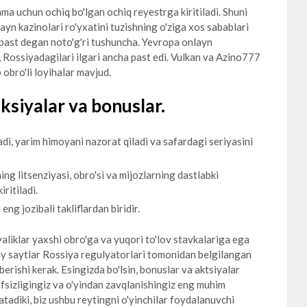
a uchun ochiq bo'lgan ochiq reyestrga kiritiladi. Shuni
ayn kazinolari ro'yxatini tuzishning o'ziga xos sabablari
 past degan noto'g'ri tushuncha. Yevropa onlayn
, Rossiyadagilari ilgari ancha past edi. Vulkan va Azino777
 obro'li loyihalar mavjud.
aksiyalar va bonuslar.
di, yarim himoyani nazorat qiladi va safardagi seriyasini
ng litsenziyasi, obro'si va mijozlarning dastlabki
ritiladi.
ng jozibali takliflardan biridir.
aliklar yaxshi obro'ga va yuqori to'lov stavkalariga ega
ay saytlar Rossiya regulyatorlari tomonidan belgilangan
berishi kerak. Esingizda bo'lsin, bonuslar va aktsiyalar
vfsizligingiz va o'yindan zavqlanishingiz eng muhim
atadiki, biz ushbu reytingni o'yinchilar foydalanuvchi