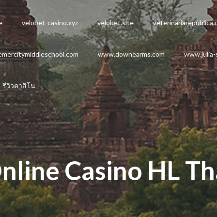
e
velobet-casino.xyz
velobet.site
veterinariarepublica.c
mercitymiddleschool.com
www.downearms.com
www.julia-
รีวิวคาสิโน
nline Casino HL Th