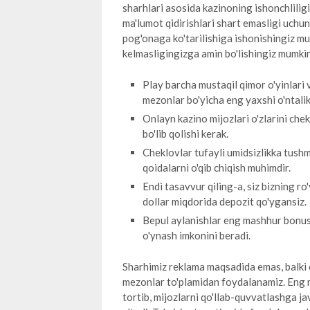
sharhlari asosida kazinoning ishonchliligi
ma'lumot qidirishlari shart emasligi uchun
pog'onaga ko'tarilishiga ishonishingiz mu
kelmasligingizga amin bo'lishingiz mumkin
Play barcha mustaqil qimor o'yinlari v
mezonlar bo'yicha eng yaxshi o'ntalik
Onlayn kazino mijozlari o'zlarini che
bo'lib qolishi kerak.
Cheklovlar tufayli umidsizlikka tushm
qoidalarni o'qib chiqish muhimdir.
Endi tasavvur qiling-a, siz bizning r
dollar miqdorida depozit qo'ygansiz.
Bepul aylanishlar eng mashhur bonuslar
o'ynash imkonini beradi.
Sharhimiz reklama maqsadida emas, balki ob
mezonlar to'plamidan foydalanamiz. Eng m
tortib, mijozlarni qo'llab-quvvatlashga ja