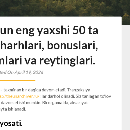
un eng yaxshi 50 ta
harhlari, bonuslari,
inlari va reytinglari.
ed On April 19, 2026
a – taxminan bir daqiqa davom etadi. Tranzaksiya
s://theunarchiver.ru/
;lar darhol olinadi. Siz tanlagan to'lov
a davom etishi mumkin.
Biroq, amalda, aksariyat
ayta ishlanadi.
yosati.