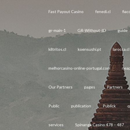
Fast Payout Casino
fenedi.cl
fiac
gr-main-1
GR-Without-ID
guide
kiltritos.cl
koensushi.pt
larocca.cl
melhorcasino-online-portugal.com
neap
Our Partners
pages
Partners
Public
publication
Publick
q
services
Spinanga Casino 478 – 487