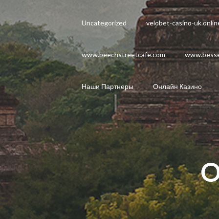
Uncategorized
velobet-casino-uk.onlin
www.beechstreetcafe.com
www.besse
Наши Партнеры
Онлайн Казино
O