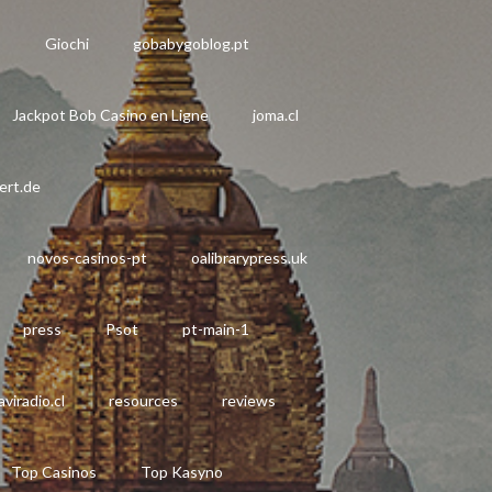
s
Giochi
gobabygoblog.pt
Jackpot Bob Casino en Ligne
joma.cl
ert.de
novos-casinos-pt
oalibrarypress.uk
press
Psot
pt-main-1
aviradio.cl
resources
reviews
Top Casinos
Top Kasyno