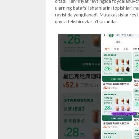
o'tadi. Tahririyat reytingida foydalanuvc
ularning batafsil sharhlarini topishlari 
ravishda yangilanadi. Mutaxassislar reyti
qayta tekshiruvlar o'tkazadilar.