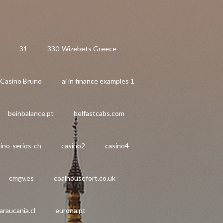
31
330-Wizebets Greece
 Casino Bruno
ai in finance examples 1
beinbalance.pt
belfastcabs.com
ino-serios-ch
casino2
casino4
cmgv.es
coalhousefort.co.uk
araucania.cl
eurona.pt