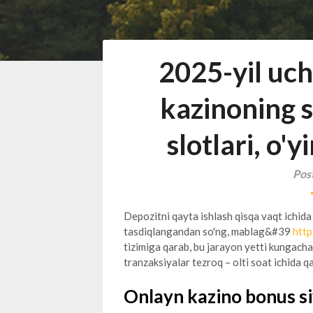
2025-yil uch
kazinoning s
slotlari, o'y
Post
Depozitni qayta ishlash qisqa vaqt ichid
tasdiqlangandan so'ng, mablag&#39
http
tizimiga qarab, bu jarayon yetti kungach
tranzaksiyalar tezroq – olti soat ichida q
Onlayn kazino bonus si