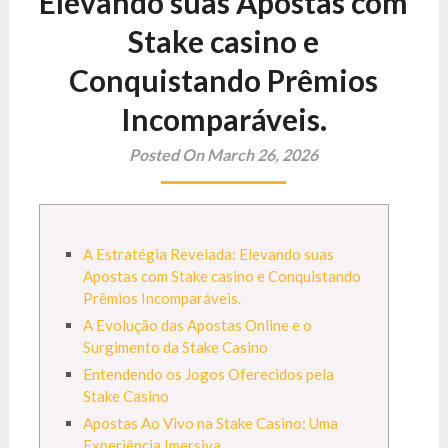
Elevando suas Apostas com
Stake casino e
Conquistando Prêmios
Incomparáveis.
Posted On March 26, 2026
A Estratégia Revelada: Elevando suas
Apostas com Stake casino e Conquistando
Prêmios Incomparáveis.
A Evolução das Apostas Online e o
Surgimento da Stake Casino
Entendendo os Jogos Oferecidos pela
Stake Casino
Apostas Ao Vivo na Stake Casino: Uma
Experiência Imersiva