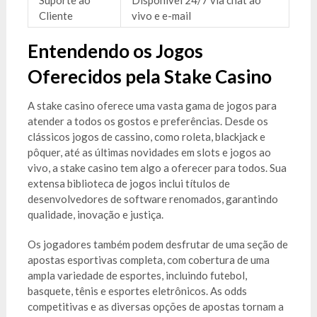
Cliente
vivo e e-mail
Entendendo os Jogos
Oferecidos pela Stake Casino
A stake casino oferece uma vasta gama de jogos para
atender a todos os gostos e preferências. Desde os
clássicos jogos de cassino, como roleta, blackjack e
pôquer, até as últimas novidades em slots e jogos ao
vivo, a stake casino tem algo a oferecer para todos. Sua
extensa biblioteca de jogos inclui títulos de
desenvolvedores de software renomados, garantindo
qualidade, inovação e justiça.
Os jogadores também podem desfrutar de uma seção de
apostas esportivas completa, com cobertura de uma
ampla variedade de esportes, incluindo futebol,
basquete, tênis e esportes eletrônicos. As odds
competitivas e as diversas opções de apostas tornam a