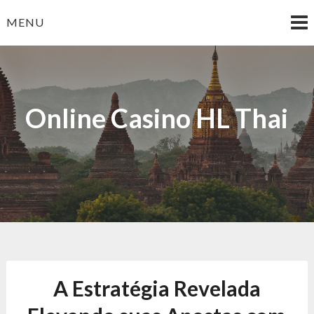
Skip
MENU
to
content
Online Casino HL Thai
A Estratégia Revelada