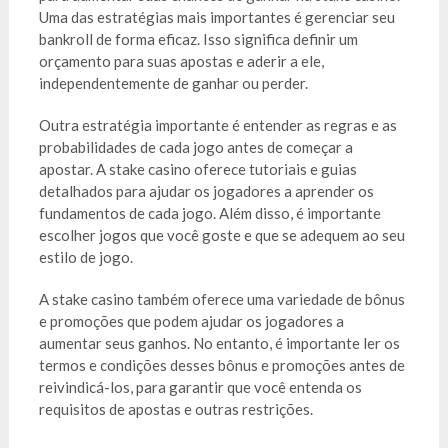
Uma das estratégias mais importantes é gerenciar seu
bankroll de forma eficaz. Isso significa definir um
orçamento para suas apostas e aderir a ele,
independentemente de ganhar ou perder.
Outra estratégia importante é entender as regras e as
probabilidades de cada jogo antes de começar a
apostar. A stake casino oferece tutoriais e guias
detalhados para ajudar os jogadores a aprender os
fundamentos de cada jogo. Além disso, é importante
escolher jogos que você goste e que se adequem ao seu
estilo de jogo.
A stake casino também oferece uma variedade de bônus
e promoções que podem ajudar os jogadores a
aumentar seus ganhos. No entanto, é importante ler os
termos e condições desses bônus e promoções antes de
reivindicá-los, para garantir que você entenda os
requisitos de apostas e outras restrições.