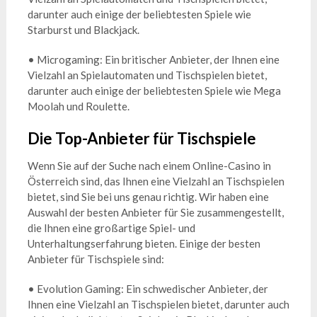
darunter auch einige der beliebtesten Spiele wie
Starburst und Blackjack.
• Microgaming: Ein britischer Anbieter, der Ihnen eine
Vielzahl an Spielautomaten und Tischspielen bietet,
darunter auch einige der beliebtesten Spiele wie Mega
Moolah und Roulette.
Die Top-Anbieter für Tischspiele
Wenn Sie auf der Suche nach einem Online-Casino in
Österreich sind, das Ihnen eine Vielzahl an Tischspielen
bietet, sind Sie bei uns genau richtig. Wir haben eine
Auswahl der besten Anbieter für Sie zusammengestellt,
die Ihnen eine großartige Spiel- und
Unterhaltungserfahrung bieten. Einige der besten
Anbieter für Tischspiele sind:
• Evolution Gaming: Ein schwedischer Anbieter, der
Ihnen eine Vielzahl an Tischspielen bietet, darunter auch