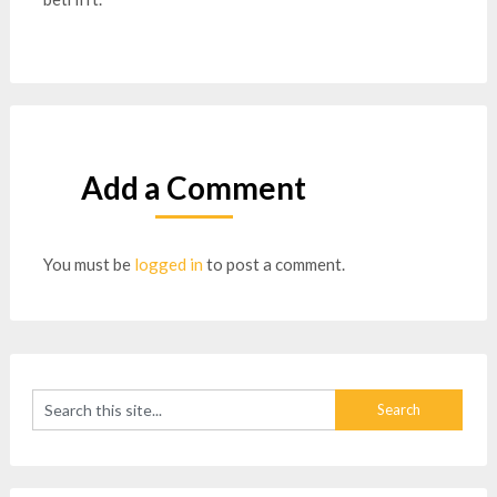
Add a Comment
You must be
logged in
to post a comment.