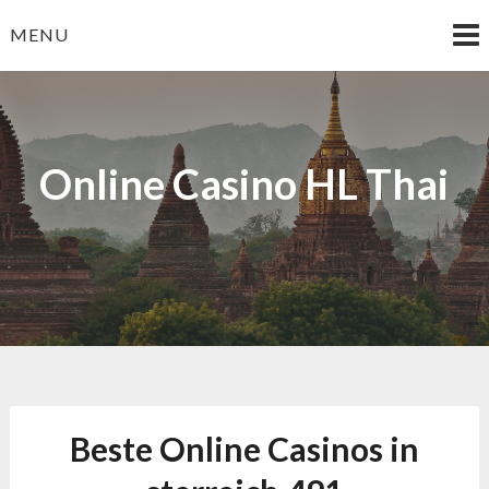
Skip
MENU
to
content
Online Casino HL Thai
Beste Online Casinos in