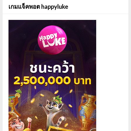
เกมแจ็คพอต happyluke