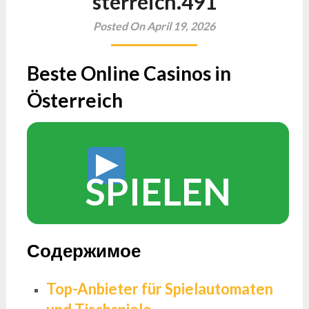
sterreich.491
Posted On April 19, 2026
Beste Online Casinos in
Österreich
SPIELEN
Содержимое
Top-Anbieter für Spielautomaten