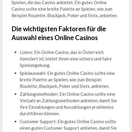
Spielen, die das Casino anbietet. Ein gutes Online
Casino sollte eine breite Palette an Spielen, wie zum
Beispiel Roulette, Blackjack, Poker und Slots, anbieten.
Die wichtigsten Faktoren für die
Auswahl eines Online Casinos
Lizenz: Ein Online Casino, das in Österreich
lizenziert ist, bietet Ihnen eine sichere und faire
Spielumgebung.
Spielauswahl: Ein gutes Online Casino sollte eine
breite Palette an Spielen, wie zum Beispiel
Roulette, Blackjack, Poker und Slots, anbieten.
Zahlungsmethoden: Ein Online Casino sollte eine
Vielzahl an Zahlungsmethoden anbieten, damit Sie
Ihre Einzahlungen und Auszahlungen problemlos
durchführen können.
Customer Support: Ein gutes Online Casino sollte
einen guten Customer Support anbieten, damit Sie