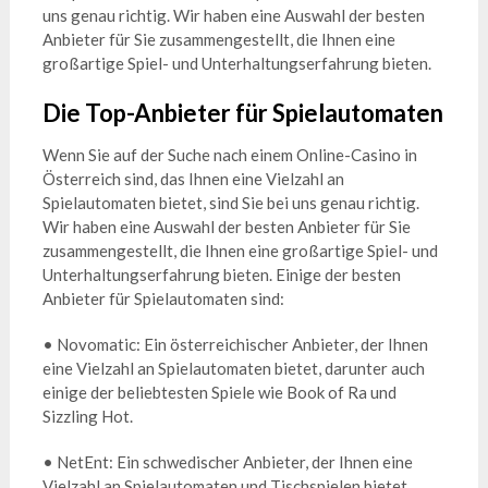
uns genau richtig. Wir haben eine Auswahl der besten
Anbieter für Sie zusammengestellt, die Ihnen eine
großartige Spiel- und Unterhaltungserfahrung bieten.
Die Top-Anbieter für Spielautomaten
Wenn Sie auf der Suche nach einem Online-Casino in
Österreich sind, das Ihnen eine Vielzahl an
Spielautomaten bietet, sind Sie bei uns genau richtig.
Wir haben eine Auswahl der besten Anbieter für Sie
zusammengestellt, die Ihnen eine großartige Spiel- und
Unterhaltungserfahrung bieten. Einige der besten
Anbieter für Spielautomaten sind:
• Novomatic: Ein österreichischer Anbieter, der Ihnen
eine Vielzahl an Spielautomaten bietet, darunter auch
einige der beliebtesten Spiele wie Book of Ra und
Sizzling Hot.
• NetEnt: Ein schwedischer Anbieter, der Ihnen eine
Vielzahl an Spielautomaten und Tischspielen bietet,