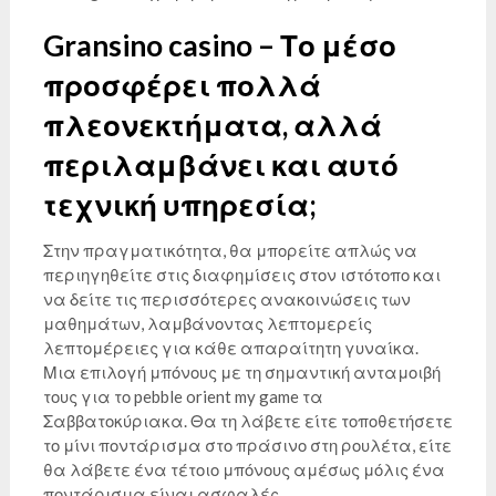
Gransino casino – Το μέσο
προσφέρει πολλά
πλεονεκτήματα, αλλά
περιλαμβάνει και αυτό
τεχνική υπηρεσία;
Στην πραγματικότητα, θα μπορείτε απλώς να
περιηγηθείτε στις διαφημίσεις στον ιστότοπο και
να δείτε τις περισσότερες ανακοινώσεις των
μαθημάτων, λαμβάνοντας λεπτομερείς
λεπτομέρειες για κάθε απαραίτητη γυναίκα.
Μια επιλογή μπόνους με τη σημαντική ανταμοιβή
τους για το pebble orient my game τα
Σαββατοκύριακα. Θα τη λάβετε είτε τοποθετήσετε
το μίνι ποντάρισμα στο πράσινο στη ρουλέτα, είτε
θα λάβετε ένα τέτοιο μπόνους αμέσως μόλις ένα
ποντάρισμα είναι ασφαλές.