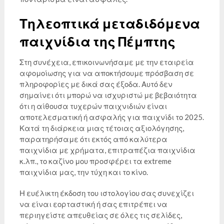
Τηλεοπτικά μεταδιδόμενα
παιχνίδια της Πέμπτης
Στη συνέχεια, επικοινωνήσαμε με την εταιρεία
αφομοίωσης για να αποκτήσουμε πρόσβαση σε
πληροφορίες με δικά σας έξοδα. Αυτό δεν
σημαίνει ότι μπορώ να ισχυριστώ με βεβαιότητα
ότι η αίθουσα τυχερών παιχνιδιών είναι
αποτελεσματική ή ασφαλής για παιχνίδι το 2025.
Κατά τη διάρκεια μιας τέτοιας αξιολόγησης,
παρατηρήσαμε ότι εκτός από καλύτερα
παιχνίδια με χρήματα, επιτραπέζια παιχνίδια
κ.λπ., το καζίνο μου προσφέρει τα extreme
παιχνίδια μας, την τύχη και το κίνο.
Η ευέλικτη έκδοση του ιστολογίου σας συνεχίζει
να είναι εορταστική ή σας επιτρέπει να
περιηγείστε απευθείας σε όλες τις σελίδες,