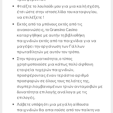
Φτιάξτε το λουλούδι μου για μια καλή σχέση,
έτσι ώστε στην ιστοσελίδα του καταφυγίου,
να επιλέξετε !
Εκτός από τα μπόνους εκτός από τις
ανακοινώσεις, το Gransino Casino
καταργήθηκε με αυτήν τη βιβλιοθήκη
παιχνιδιών εκτός από τα παιχνίδια για να
μαγέψει την οργάνωση των Γάλλων
πρωταθλητών με αυτόν τον τρόπο.
Στην πραγματικότητα, ο τύπος
χρησιμοποιούσε μια κάπως πολύ άφθονη
εταιρεία τυχερών παιχνιδιών,
προσφέροντας έναν τεράστιο αριθμό
προσφορών σε όλους τους πελάτες της,
συμπεριλαμβανομένων τριών ανταμοιβών με
δυνατότητα επιλογής ανάλογα με τις
επιλογές.
Λάβετε υπόψη ότι μια μεγάλη αίθουσα
παιχνιδιών θα απαιτούσε από τον παίκτη να