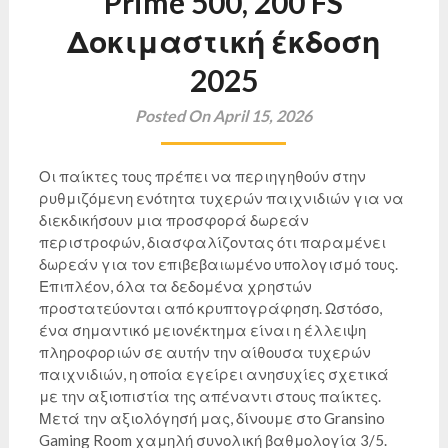
Prime 500, 200 FS
Δοκιμαστική έκδοση
2025
Posted On April 15, 2026
Οι παίκτες τους πρέπει να περιηγηθούν στην
ρυθμιζόμενη ενότητα τυχερών παιχνιδιών για να
διεκδικήσουν μια προσφορά δωρεάν
περιστροφών, διασφαλίζοντας ότι παραμένει
δωρεάν για τον επιβεβαιωμένο υπολογισμό τους.
Επιπλέον, όλα τα δεδομένα χρηστών
προστατεύονται από κρυπτογράφηση. Ωστόσο,
ένα σημαντικό μειονέκτημα είναι η έλλειψη
πληροφοριών σε αυτήν την αίθουσα τυχερών
παιχνιδιών, η οποία εγείρει ανησυχίες σχετικά
με την αξιοπιστία της απέναντι στους παίκτες.
Μετά την αξιολόγησή μας, δίνουμε στο Gransino
Gaming Room χαμηλή συνολική βαθμολογία 3/5.