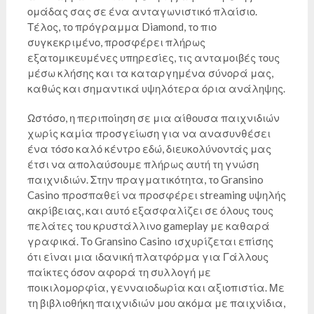
ομάδας σας σε ένα ανταγωνιστικό πλαίσιο.
Τέλος, το πρόγραμμα Diamond, το πιο
συγκεκριμένο, προσφέρει πλήρως
εξατομικευμένες υπηρεσίες, τις ανταμοιβές τους
μέσω κλήσης και τα καταργημένα σύνορά μας,
καθώς και σημαντικά υψηλότερα όρια ανάληψης.
Ωστόσο, η περιποίηση σε μια αίθουσα παιχνιδιών
χωρίς καμία προσγείωση για να ανασυνθέσει
ένα τόσο καλό κέντρο εδώ, διευκολύνοντάς μας
έτσι να απολαύσουμε πλήρως αυτή τη γνώση
παιχνιδιών. Στην πραγματικότητα, το Gransino
Casino προσπαθεί να προσφέρει streaming υψηλής
ακρίβειας, και αυτό εξασφαλίζει σε όλους τους
πελάτες του κρυστάλλινο gameplay με καθαρά
γραφικά. Το Gransino Casino ισχυρίζεται επίσης
ότι είναι μια ιδανική πλατφόρμα για Γάλλους
παίκτες όσον αφορά τη συλλογή με
ποικιλομορφία, γενναιοδωρία και αξιοπιστία. Με
τη βιβλιοθήκη παιχνιδιών μου ακόμα με παιχνίδια,