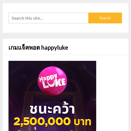
เกมแจ็คพอต happyluke