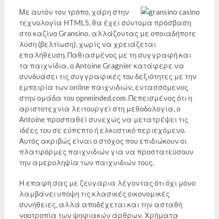
Με αυτόν τον τρόπο, χάρη στην
τεχνολογία HTML5, θα έχει σύντομα πρόσβαση
στο καζίνο Gransino, αλλάζοντας με οποιαδήποτε
λύση (βελτίωση), χωρίς να χρειάζεται
επαλήθευση. Παθιασμένος με τη συγγραφή και
τα παιχνίδια, ο Antoine Gragnier κατάφερε να
συνδυάσει τις συγγραφικές του δεξιότητες με την
εμπειρία των online παιχνιδιών, εντασσόμενος
στην ομάδα του opnminded.com. Πεπεισμένος ότι η
αριστοτεχνία λειτουργεί στη μεθοδολογία, ο
Antoine προσπαθεί συνεχώς να μετατρέψει τις
ιδέες του σε εύπεπτο ή ελκυστικό περιεχόμενο.
Αυτός ακριβώς είναι ο στόχος που επιδιώκουν οι
πλατφόρμες παιχνιδιών για να προστατεύσουν
την αμεροληψία των παιχνιδιών τους.
Η επαφή σας με ζευγάρια λέγοντας ότι όχι μόνο
λαμβάνει υπόψη τις κλασικές οικονομικές
συνήθειες, αλλά αποδέχεται και την ασταθή
νοοτροπία των ψηφιακών άρθρων. Χρήματα