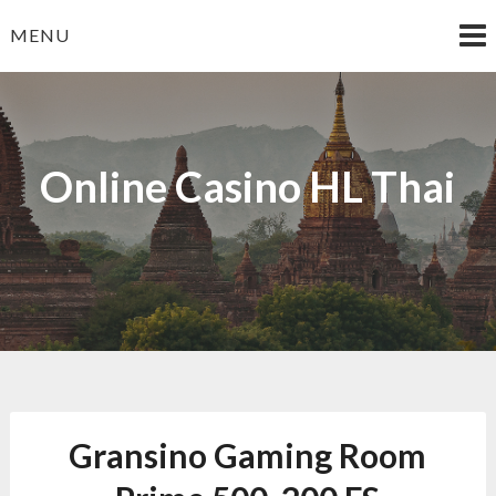
Skip
MENU
to
content
Online Casino HL Thai
Gransino Gaming Room