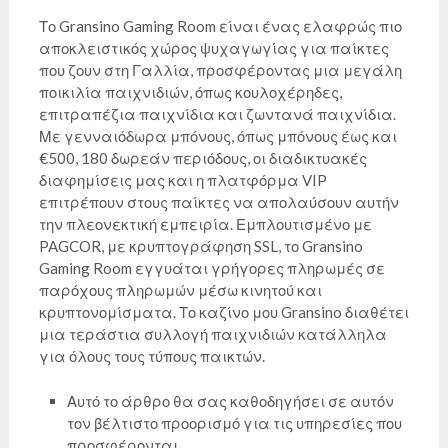
Το Gransino Gaming Room είναι ένας ελαφρώς πιο
αποκλειστικός χώρος ψυχαγωγίας για παίκτες
που ζουν στη Γαλλία, προσφέροντας μια μεγάλη
ποικιλία παιχνιδιών, όπως κουλοχέρηδες,
επιτραπέζια παιχνίδια και ζωντανά παιχνίδια.
Με γενναιόδωρα μπόνους, όπως μπόνους έως και
€500, 180 δωρεάν περιόδους, οι διαδικτυακές
διαφημίσεις μας και η πλατφόρμα VIP
επιτρέπουν στους παίκτες να απολαύσουν αυτήν
την πλεονεκτική εμπειρία. Εμπλουτισμένο με
PAGCOR, με κρυπτογράφηση SSL, το Gransino
Gaming Room εγγυάται γρήγορες πληρωμές σε
παρόχους πληρωμών μέσω κινητού και
κρυπτονομίσματα. Το καζίνο μου Gransino διαθέτει
μια τεράστια συλλογή παιχνιδιών κατάλληλα
για όλους τους τύπους παικτών.
Αυτό το άρθρο θα σας καθοδηγήσει σε αυτόν
τον βέλτιστο προορισμό για τις υπηρεσίες που
προσφέρονται.