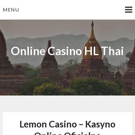
Skip
MENU
to
content
Online Casino HL Thai
Lemon Casino – Kasyno