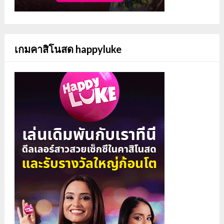
เกมคาสิโนสด happyluke