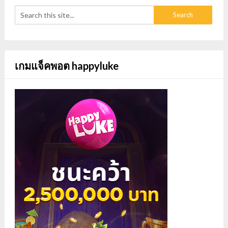
เกมแจ็คพอต happyluke