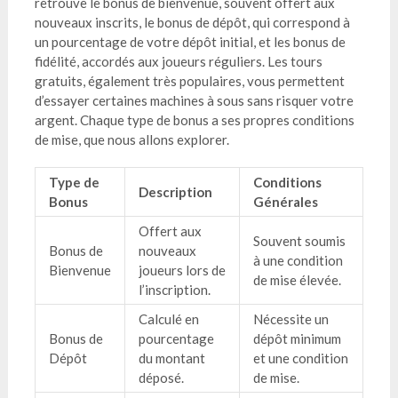
retrouve le bonus de bienvenue, souvent offert aux
nouveaux inscrits, le bonus de dépôt, qui correspond à
un pourcentage de votre dépôt initial, et les bonus de
fidélité, accordés aux joueurs réguliers. Les tours
gratuits, également très populaires, vous permettent
d’essayer certaines machines à sous sans risquer votre
argent. Chaque type de bonus a ses propres conditions
de mise, que nous allons explorer.
Type de
Conditions
Description
Bonus
Générales
Offert aux
Souvent soumis
Bonus de
nouveaux
à une condition
Bienvenue
joueurs lors de
de mise élevée.
l’inscription.
Calculé en
Nécessite un
Bonus de
pourcentage
dépôt minimum
Dépôt
du montant
et une condition
déposé.
de mise.