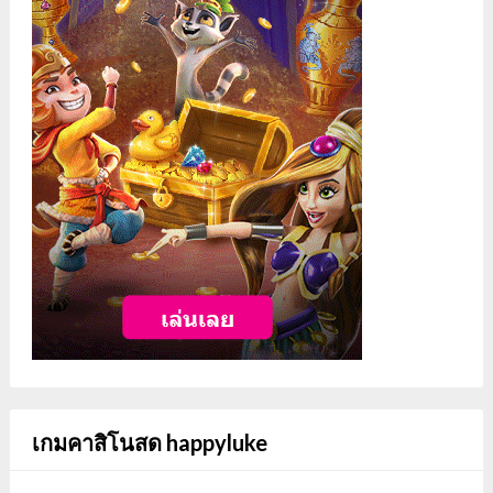
เกมคาสิโนสด happyluke