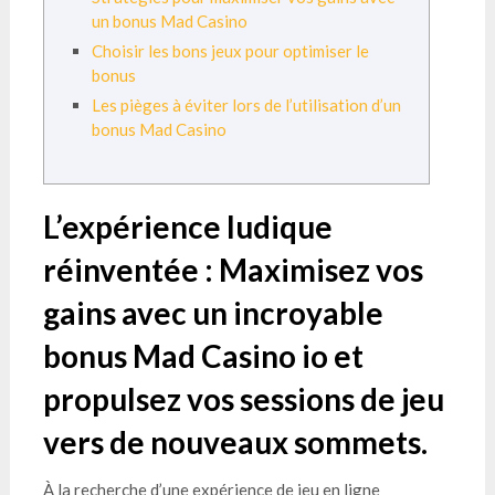
un bonus Mad Casino
Choisir les bons jeux pour optimiser le
bonus
Les pièges à éviter lors de l’utilisation d’un
bonus Mad Casino
L’expérience ludique
réinventée : Maximisez vos
gains avec un incroyable
bonus Mad Casino io et
propulsez vos sessions de jeu
vers de nouveaux sommets.
À la recherche d’une expérience de jeu en ligne