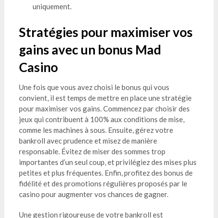
uniquement.
Stratégies pour maximiser vos
gains avec un bonus Mad
Casino
Une fois que vous avez choisi le bonus qui vous
convient, il est temps de mettre en place une stratégie
pour maximiser vos gains. Commencez par choisir des
jeux qui contribuent à 100% aux conditions de mise,
comme les machines à sous. Ensuite, gérez votre
bankroll avec prudence et misez de manière
responsable. Évitez de miser des sommes trop
importantes d’un seul coup, et privilégiez des mises plus
petites et plus fréquentes. Enfin, profitez des bonus de
fidélité et des promotions régulières proposés par le
casino pour augmenter vos chances de gagner.
Une gestion rigoureuse de votre bankroll est