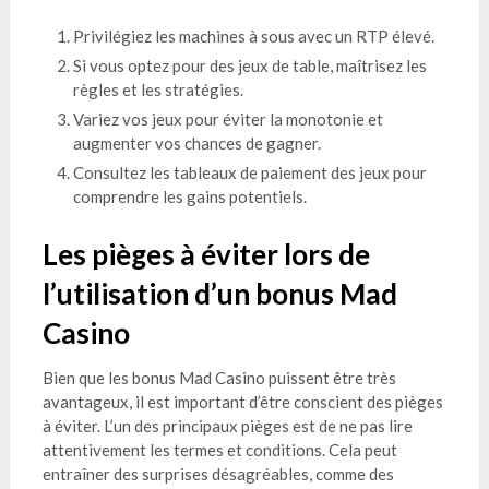
Privilégiez les machines à sous avec un RTP élevé.
Si vous optez pour des jeux de table, maîtrisez les
règles et les stratégies.
Variez vos jeux pour éviter la monotonie et
augmenter vos chances de gagner.
Consultez les tableaux de paiement des jeux pour
comprendre les gains potentiels.
Les pièges à éviter lors de
l’utilisation d’un bonus Mad
Casino
Bien que les bonus Mad Casino puissent être très
avantageux, il est important d’être conscient des pièges
à éviter. L’un des principaux pièges est de ne pas lire
attentivement les termes et conditions. Cela peut
entraîner des surprises désagréables, comme des