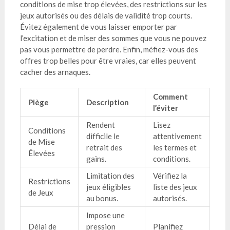
conditions de mise trop élevées, des restrictions sur les
jeux autorisés ou des délais de validité trop courts.
Évitez également de vous laisser emporter par
l’excitation et de miser des sommes que vous ne pouvez
pas vous permettre de perdre. Enfin, méfiez-vous des
offres trop belles pour être vraies, car elles peuvent
cacher des arnaques.
Comment
Piège
Description
l’éviter
Rendent
Lisez
Conditions
difficile le
attentivement
de Mise
retrait des
les termes et
Élevées
gains.
conditions.
Limitation des
Vérifiez la
Restrictions
jeux éligibles
liste des jeux
de Jeux
au bonus.
autorisés.
Impose une
Délai de
pression
Planifiez