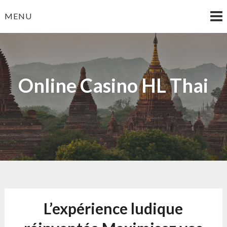
Skip
MENU
to
content
Online Casino HL Thai
L’expérience ludique