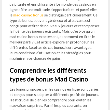
palpitante et enrichissante ? Le monde des casinos en
ligne offre une multitude d’opportunités, et parmi elles,
le
mad casino bonus
se distingue particulièrement. Ce
type de bonus, souvent généreux et attrayant, est
conçu pour attirer de nouveaux joueurs et récompenser
la fidélité des joueurs existants. Mais qu’est-ce qu’un
mad casino bonus exactement, et comment en tirer le
meilleur parti ? Cet article explore en profondeur les
différentes facettes de ces bonus, leurs avantages,
leurs conditions d’utilisation et les stratégies pour
maximiser vos chances de gains.
Comprendre les différents
types de bonus Mad Casino
Les bonus proposés par les casinos en ligne sont variés
et conçus pour s’adapter à différents profils de joueurs.
Il est crucial de bien les comprendre pour éviter les
mauvaises surprises. Parmi les plus courants, on