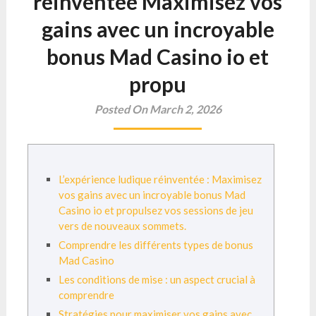
réinventée Maximisez vos
gains avec un incroyable
bonus Mad Casino io et
propu
Posted On March 2, 2026
L’expérience ludique réinventée : Maximisez
vos gains avec un incroyable bonus Mad
Casino io et propulsez vos sessions de jeu
vers de nouveaux sommets.
Comprendre les différents types de bonus
Mad Casino
Les conditions de mise : un aspect crucial à
comprendre
Stratégies pour maximiser vos gains avec