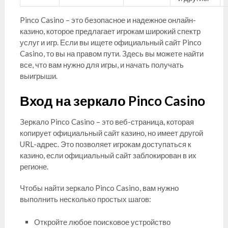
Pinco Casino – это безопасное и надежное онлайн-
казино, которое предлагает игрокам широкий спектр
услуг и игр. Если вы ищете официальный сайт Pinco
Casino, то вы на правом пути. Здесь вы можете найти
все, что вам нужно для игры, и начать получать
выигрыши.
Вход на зеркало Pinco Casino
Зеркало Pinco Casino – это веб-страница, которая
копирует официальный сайт казино, но имеет другой
URL-адрес. Это позволяет игрокам доступаться к
казино, если официальный сайт заблокирован в их
регионе.
Чтобы найти зеркало Pinco Casino, вам нужно
выполнить несколько простых шагов:
Откройте любое поисковое устройство