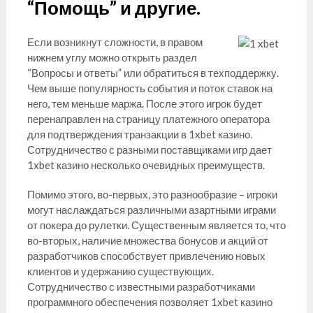
“Помощь” и другие.
Если возникнут сложности, в правом
нижнем углу можно открыть раздел
“Вопросы и ответы” или обратиться в техподдержку.
Чем выше популярность события и поток ставок на
него, тем меньше маржа. После этого игрок будет
перенаправлен на страницу платежного оператора
для подтверждения транзакции в 1xbet казино.
Сотрудничество с разными поставщиками игр дает
1xbet казино несколько очевидных преимуществ.
Помимо этого, во-первых, это разнообразие – игроки
могут наслаждаться различными азартными играми
от покера до рулетки. Существенным является то, что
во-вторых, наличие множества бонусов и акций от
разработчиков способствует привлечению новых
клиентов и удержанию существующих.
Сотрудничество с известными разработчиками
программного обеспечения позволяет 1xbet казино