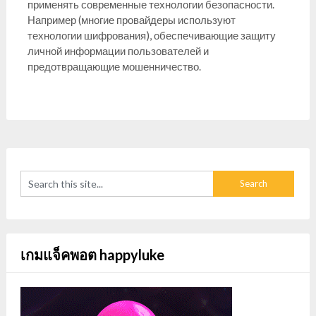
применять современные технологии безопасности.
Например (многие провайдеры используют
технологии шифрования), обеспечивающие защиту
личной информации пользователей и
предотвращающие мошенничество.
เกมแจ็คพอต happyluke