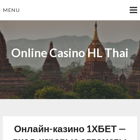
Skip
MENU
to
content
Online Casino HL Thai
Онлайн-казино 1ХБЕТ —