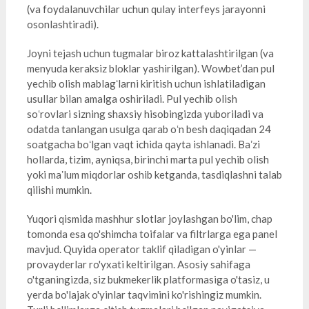
(va foydalanuvchilar uchun qulay interfeys jarayonni
osonlashtiradi).
Joyni tejash uchun tugmalar biroz kattalashtirilgan (va
menyuda keraksiz bloklar yashirilgan). Wowbet’dan pul
yechib olish mablagʻlarni kiritish uchun ishlatiladigan
usullar bilan amalga oshiriladi. Pul yechib olish
soʻrovlari sizning shaxsiy hisobingizda yuboriladi va
odatda tanlangan usulga qarab oʻn besh daqiqadan 24
soatgacha boʻlgan vaqt ichida qayta ishlanadi. Baʼzi
hollarda, tizim, ayniqsa, birinchi marta pul yechib olish
yoki maʼlum miqdorlar oshib ketganda, tasdiqlashni talab
qilishi mumkin.
Yuqori qismida mashhur slotlar joylashgan bo'lim, chap
tomonda esa qo'shimcha toifalar va filtrlarga ega panel
mavjud. Quyida operator taklif qiladigan o'yinlar —
provayderlar ro'yxati keltirilgan. Asosiy sahifaga
o'tganingizda, siz bukmekerlik platformasiga o'tasiz, u
yerda bo'lajak o'yinlar taqvimini ko'rishingiz mumkin.