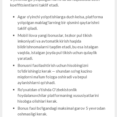
koeffitsientlarni taklif etadi.
Agar o'yinchi yo'qotishlarga duch kelsa, platforma
yo'qolgan mablag'larning bir qismini qaytarishni
taklif qiladi.
Mobil ilova yangi bonuslar, tezkor pul tikish
imkoniyati va avtomatik kirish haqida
bildirishnomalarni taqdim etadi, bu esa istalgan
vaqtda, istalgan joyda pul tikish uchun qulaylik
yaratadi.
Bonusni faollashtirish uchun hisobingizni
to'ldirishingiz kerak — shundan so'ng kazino
miqdorni ma'lum foizga oshiradi va bepul
aylanishlarni qo'shadi.
Ro'yxatdan o'tishda O'zbekistonlik
foydalanuvchilar platformaning xususiyatlarini
hisobga olishlari kerak.
Bonus faol bo'lgandagi maksimal garov 5 yevrodan
oshmasligi kerak.