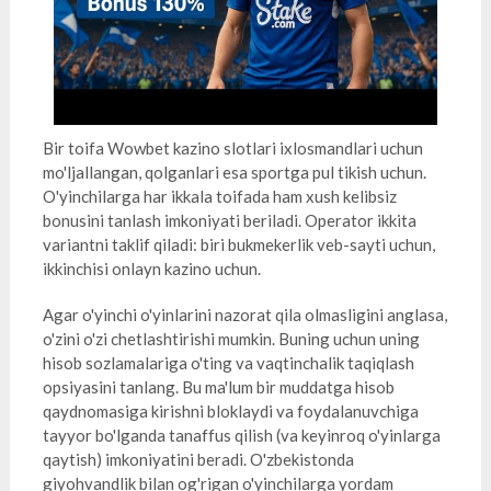
Bir toifa Wowbet kazino slotlari ixlosmandlari uchun
mo'ljallangan, qolganlari esa sportga pul tikish uchun.
O'yinchilarga har ikkala toifada ham xush kelibsiz
bonusini tanlash imkoniyati beriladi. Operator ikkita
variantni taklif qiladi: biri bukmekerlik veb-sayti uchun,
ikkinchisi onlayn kazino uchun.
Agar o'yinchi o'yinlarini nazorat qila olmasligini anglasa,
o'zini o'zi chetlashtirishi mumkin. Buning uchun uning
hisob sozlamalariga o'ting va vaqtinchalik taqiqlash
opsiyasini tanlang. Bu ma'lum bir muddatga hisob
qaydnomasiga kirishni bloklaydi va foydalanuvchiga
tayyor bo'lganda tanaffus qilish (va keyinroq o'yinlarga
qaytish) imkoniyatini beradi. O'zbekistonda
giyohvandlik bilan og'rigan o'yinchilarga yordam