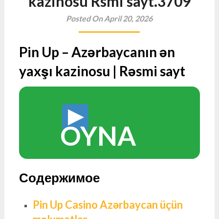
kazinosu Rsmi sayt.3709
Posted On April 20, 2026
Pin Up – Azərbaycanın ən
yaxşı kazinosu | Rəsmi sayt
OYNA
Содержимое
Pin Up Casino Azərbaycan üçün