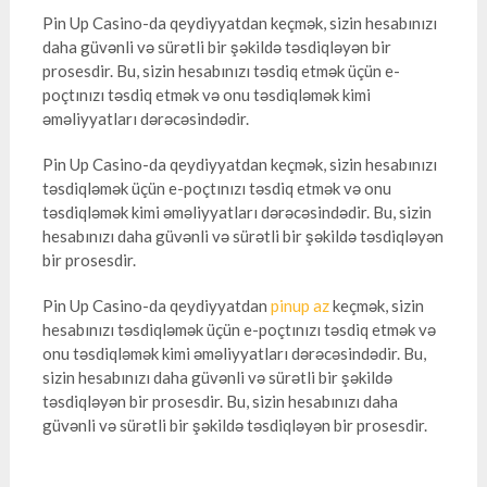
Pin Up Casino-da qeydiyyatdan keçmək, sizin hesabınızı
daha güvənli və sürətli bir şəkildə təsdiqləyən bir
prosesdir. Bu, sizin hesabınızı təsdiq etmək üçün e-
poçtınızı təsdiq etmək və onu təsdiqləmək kimi
əməliyyatları dərəcəsindədir.
Pin Up Casino-da qeydiyyatdan keçmək, sizin hesabınızı
təsdiqləmək üçün e-poçtınızı təsdiq etmək və onu
təsdiqləmək kimi əməliyyatları dərəcəsindədir. Bu, sizin
hesabınızı daha güvənli və sürətli bir şəkildə təsdiqləyən
bir prosesdir.
Pin Up Casino-da qeydiyyatdan
pinup az
keçmək, sizin
hesabınızı təsdiqləmək üçün e-poçtınızı təsdiq etmək və
onu təsdiqləmək kimi əməliyyatları dərəcəsindədir. Bu,
sizin hesabınızı daha güvənli və sürətli bir şəkildə
təsdiqləyən bir prosesdir. Bu, sizin hesabınızı daha
güvənli və sürətli bir şəkildə təsdiqləyən bir prosesdir.