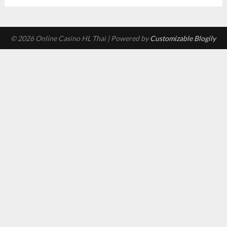
© 2026 Online Casino HL Thai
| Powered by
Customizable Blogily