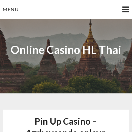
Skip
MENU
to
content
Online Casino HL Thai
Pin Up Casino –