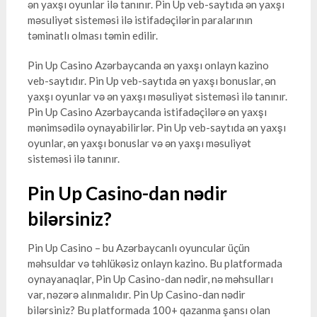
ən yaxşı oyunlar ilə tanınır. Pin Up veb-saytıda ən yaxşı
məsuliyət sisteməsi ilə istifadəçilərin paralarının
təminatlı olması təmin edilir.
Pin Up Casino Azərbaycanda ən yaxşı onlayn kazino
veb-saytıdır. Pin Up veb-saytıda ən yaxşı bonuslar, ən
yaxşı oyunlar və ən yaxşı məsuliyət sisteməsi ilə tanınır.
Pin Up Casino Azərbaycanda istifadəçilərə ən yaxşı
mənimsədilə oynayabilirlər. Pin Up veb-saytıda ən yaxşı
oyunlar, ən yaxşı bonuslar və ən yaxşı məsuliyət
sisteməsi ilə tanınır.
Pin Up Casino-dan nədir
bilərsiniz?
Pin Up Casino – bu Azərbaycanlı oyuncular üçün
məhsuldar və təhlükəsiz onlayn kazino. Bu platformada
oynayanaqlar, Pin Up Casino-dan nədir, nə məhsulları
var, nəzərə alınmalıdır. Pin Up Casino-dan nədir
bilərsiniz? Bu platformada 100+ qazanma şansı olan