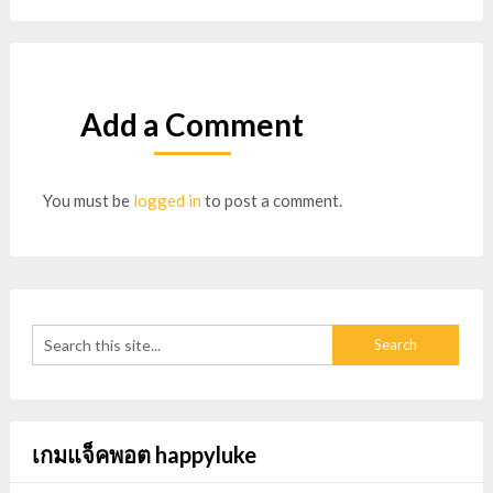
Add a Comment
You must be
logged in
to post a comment.
เกมแจ็คพอต happyluke