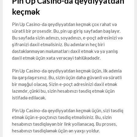
Pin Up Casino-da qeydiyyatdan
keçmək
Pin Up Casino-da qeydiyyatdan keçmək çox rahat və
sürətli bir prosesdir. Bu, pin up giriş sayfadan başlayır.
Bu sayfada sizin adınızı, soyadınızı, e-poçt adresinizi və
şifrənizi daxil etməlisiniz. Bu adımların heç biri
dəstəklənməyən məlumatları daxil etmək və ya yanlış
daxil etmək üçün xəta verəcəyi təhlükədədir.
Pin Up Casino-da qeydiyyatdan keçmək üçün, ilk adımla
ilə qarşılaşırsınız. Bu, sizin üçün daha güvənli və sürətli
bir məşğul olacaq. Sizin e-poçt adresinizi daxil etmək
lazımdır, çünki bu, sizin hesabınızı təsdiq etmək üçün
istifadə ediləcək.
Pin Up Casino-da qeydiyyatdan keçmək üçün, sizi təsdiq
etmək üçün e-poçtınızı təsdiq etməlisiniz. Bu, sizin
hesabınızı təsdiqləyən bir link yollanacaq. Bu proses,
hesabınızı təsdiqləmək üçün ən yaxşı yoldur.