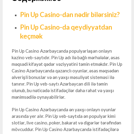
Pin Up Casino-dan nədir bilərsiniz?
Pin Up Casino-da qeydiyyatdan
keçmək
Pin Up Casino Azərbaycanda populyarlaşan onlayn
kazino veb-saytıdır. Pin Up adı ilə bağlı mərhələlər, əsas
məqsədi kifayət qədər vəziyyətini təmin etməkdır. Pin Up
Casino Azərbaycanda qazanclı oyunlar, əsas məqsədən
əlverişli bonuslar və ən yaxşı məsuliyət sisteməsi ilə
tanınır. Pin Up veb-saytı Azərbaycan dili ilə təmin
olunub, bu nəticədə istifadəçilər daha rahat və yaxşı
mənimsədilə oynayabilirlər.
Pin Up Casino Azərbaycanda ən yaxşı onlayn oyunlar
arasında yer alır. Pin Up veb-saytıda ən populyar kimi
slotlar, live casino, poker, bakarat və digərlər tərəfindən
mövcuddur. Pin Up Casino Azərbaycanda istifadəçilərə