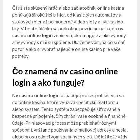
Či už ste skúsený hráč alebo začiatočník, online kasína
ponúkajú širokú škálu hier, od klasických automatov a
stolových hier až po moderné video sloty a live kasíno
hry. V tomto článku sa podrobne pozrieme na to, čo
nv
casino online login
znamená, ako funguje a aké výhody
a nevýhody s ním sú spojené. Ukážeme vám, na čo si dať
pozor a ako si vybrať najlepšie online kasíno pre vaše
potreby.
Čo znamená nv casino online
login a ako funguje?
Nv casino online login
označuje proces prihlásenia sa
do online kasína, ktoré využíva špecifickú platformu
alebo systém. Tento systém zabezpečuje šifrované a
bezpečné pripojenie, čím chráni vaše osobné a finančné
údaje. Prihlasovací proces môže prebiehať rôznymi
spôsobmi, vrátane používania e-mailovej adresy a hesla,
alebo prostredníctvom sociálnych sietí. Dôležité je vždy