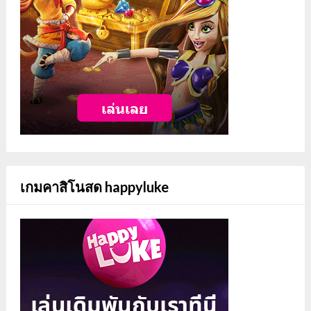
เกมคาสิโนสด happyluke