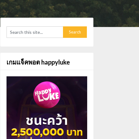
เกมแจ็คพอต happyluke