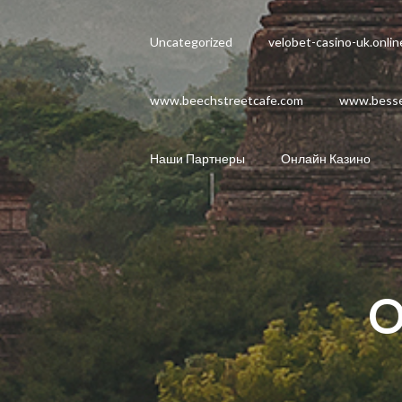
Uncategorized
velobet-casino-uk.onlin
www.beechstreetcafe.com
www.besse
Наши Партнеры
Онлайн Казино
O