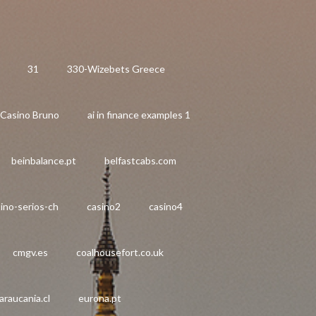
31
330-Wizebets Greece
 Casino Bruno
ai in finance examples 1
beinbalance.pt
belfastcabs.com
ino-serios-ch
casino2
casino4
cmgv.es
coalhousefort.co.uk
araucania.cl
eurona.pt