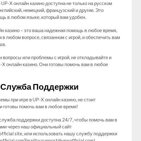
 UP-X онлайн казино доступна не только на русском
английский, немецкий, французский и другие. Это
ощь в любом языке, который вам удобен.
н казино – это ваша надежная помощь в любое время,
м в любом вопросе, связанном с игрой, и обеспечить вам
ша.
и вопросы или проблемы с игрой, не откладывайте и
X онлайн казино. Они готовы помочь вам в любое
: Служба Поддержки
емы при игре в UP-X онлайн казино, не стоит
 готовы помочь вам в любое время!
 служба поддержки доступна 24/7, чтобы помочь вам в
нами через наш официальный сайт
official site, или использовать нашу службу поддержки
ficial.com](mailto:support@upxofficial.com).