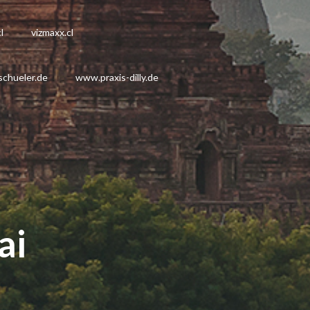
l
vizmaxx.cl
schueler.de
www.praxis-dilly.de
ai