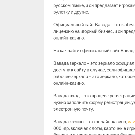
русском языке, и он предлагает игрокам
рулетку и другие.
Официальный сайт Вавада – это safest и
лицензию на игорный бизнес, и он пред
онлайн-казино.
Но как найти официальный сайт Вавада
Вавада зеркало – это зеркало официал
доступа к сайту в случае, если офици
рабочее зеркало – это зеркало, которое
онлайн-казино.
Вавада вход – это процесс регистраци
нужно заполнить форму регистрации, у
электронную почту.
Вавада казино – это онлайн-казино,
vav
000 игр, включая слоты, карточные игр
бизнес, и он предлагает игрокам безоп