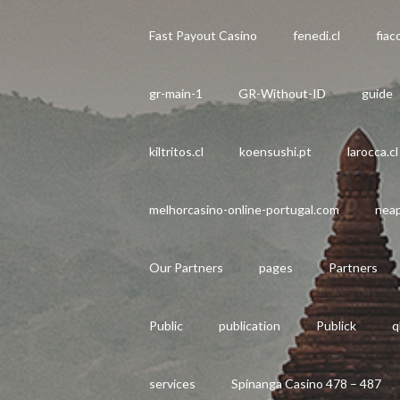
Fast Payout Casino
fenedi.cl
fiac
gr-main-1
GR-Without-ID
guide
kiltritos.cl
koensushi.pt
larocca.cl
melhorcasino-online-portugal.com
neap
Our Partners
pages
Partners
Public
publication
Publick
q
services
Spinanga Casino 478 – 487