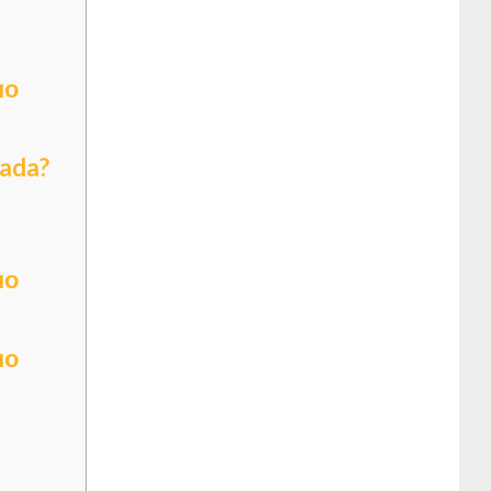
но
ada?
но
но