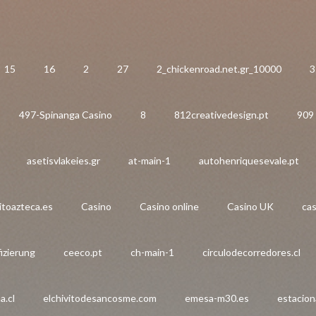
15
16
2
27
2_chickenroad.net.gr_10000
3
497-Spinanga Casino
8
812creativedesign.pt
909
asetisvlakeies.gr
at-main-1
autohenriquesevale.pt
itoazteca.es
Casino
Casino online
Casino UK
cas
fizierung
ceeco.pt
ch-main-1
circulodecorredores.cl
a.cl
elchivitodesancosme.com
emesa-m30.es
estacion