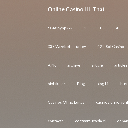
Skip
Online Casino HL Thai
to
content
! Без рубрики
1
10
14
338 Wizebets Turkey
421-Sol Casino
APK
archive
article
articles
biobike.es
Blog
blog11
burr
Casinos Ohne Lugas
casinos ohne veri
contacts
costaaraucania.cl
depan