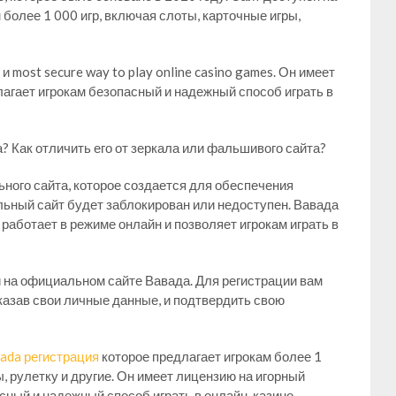
 более 1 000 игр, включая слоты, карточные игры,
 most secure way to play online casino games. Он имеет
лагает игрокам безопасный и надежный способ играть в
? Как отличить его от зеркала или фальшивого сайта?
ьного сайта, которое создается для обеспечения
альный сайт будет заблокирован или недоступен. Вавада
 работает в режиме онлайн и позволяет игрокам играть в
и на официальном сайте Вавада. Для регистрации вам
казав свои личные данные, и подтвердить свою
ada регистрация
которое предлагает игрокам более 1
ы, рулетку и другие. Он имеет лицензию на игорный
асный и надежный способ играть в онлайн-казино.