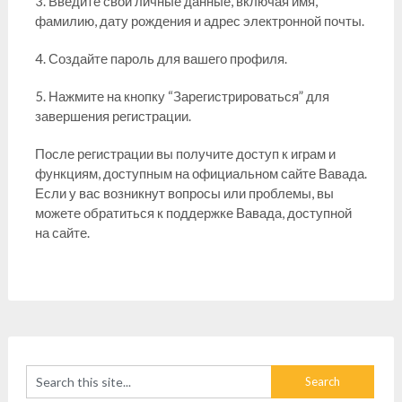
3. Введите свои личные данные, включая имя,
фамилию, дату рождения и адрес электронной почты.
4. Создайте пароль для вашего профиля.
5. Нажмите на кнопку “Зарегистрироваться” для
завершения регистрации.
После регистрации вы получите доступ к играм и
функциям, доступным на официальном сайте Вавада.
Если у вас возникнут вопросы или проблемы, вы
можете обратиться к поддержке Вавада, доступной
на сайте.