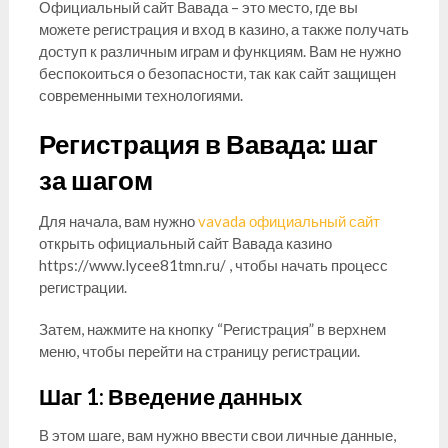
Официальный сайт Вавада – это место, где вы
можете регистрация и вход в казино, а также получать
доступ к различным играм и функциям. Вам не нужно
беспокоиться о безопасности, так как сайт защищен
современными технологиями.
Регистрация в Вавада: шаг
за шагом
Для начала, вам нужно
vavada официальный сайт
открыть официальный сайт Вавада казино
https://www.lycee81tmn.ru/ , чтобы начать процесс
регистрации.
Затем, нажмите на кнопку “Регистрация” в верхнем
меню, чтобы перейти на страницу регистрации.
Шаг 1: Введение данных
В этом шаге, вам нужно ввести свои личные данные,