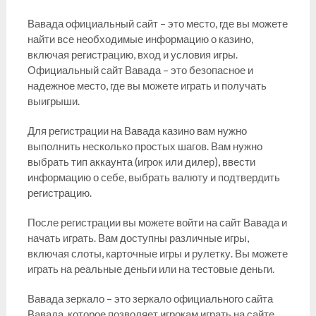
Вавада официальный сайт – это место, где вы можете
найти все необходимые информацию о казино,
включая регистрацию, вход и условия игры.
Официальный сайт Вавада – это безопасное и
надежное место, где вы можете играть и получать
выигрыши.
Для регистрации на Вавада казино вам нужно
выполнить несколько простых шагов. Вам нужно
выбрать тип аккаунта (игрок или дилер), ввести
информацию о себе, выбрать валюту и подтвердить
регистрацию.
После регистрации вы можете войти на сайт Вавада и
начать играть. Вам доступны различные игры,
включая слоты, карточные игры и рулетку. Вы можете
играть на реальные деньги или на тестовые деньги.
Вавада зеркало – это зеркало официального сайта
Вавада, которое позволяет игрокам играть на сайте,