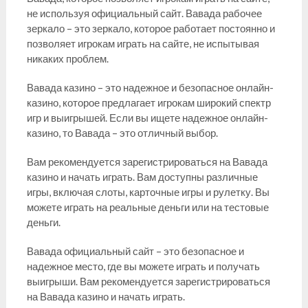
не используя официальный сайт. Вавада рабочее
зеркало – это зеркало, которое работает постоянно и
позволяет игрокам играть на сайте, не испытывая
никаких проблем.
Вавада казино – это надежное и безопасное онлайн-
казино, которое предлагает игрокам широкий спектр
игр и выигрышей. Если вы ищете надежное онлайн-
казино, то Вавада – это отличный выбор.
Вам рекомендуется зарегистрироваться на Вавада
казино и начать играть. Вам доступны различные
игры, включая слоты, карточные игры и рулетку. Вы
можете играть на реальные деньги или на тестовые
деньги.
Вавада официальный сайт – это безопасное и
надежное место, где вы можете играть и получать
выигрыши. Вам рекомендуется зарегистрироваться
на Вавада казино и начать играть.