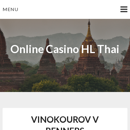
Skip
MENU
to
content
Online Casino HL Thai
VINOKOUROV V