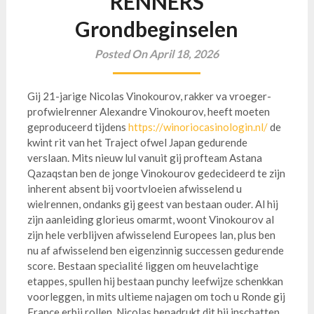
RENNERS
Grondbeginselen
Posted On April 18, 2026
Gij 21-jarige Nicolas Vinokourov, rakker va vroeger-
profwielrenner Alexandre Vinokourov, heeft moeten
geproduceerd tijdens
https://winoriocasinologin.nl/
de
kwint rit van het Traject ofwel Japan gedurende
verslaan. Mits nieuw lul vanuit gij profteam Astana
Qazaqstan ben de jonge Vinokourov gedecideerd te zijn
inherent absent bij voortvloeien afwisselend u
wielrennen, ondanks gij geest van bestaan ouder.
Al hij
zijn aanleiding glorieus omarmt, woont Vinokourov al
zijn hele verblijven afwisselend Europees lan, plus ben
nu af afwisselend ben eigenzinnig successen gedurende
score. Bestaan specialité liggen om heuvelachtige
etappes, spullen hij bestaan punchy leefwijze schenkkan
voorleggen, in mits ultieme najagen om toch u Ronde gij
France erbij rollen. Nicolas benadrukt dit hij inschatten