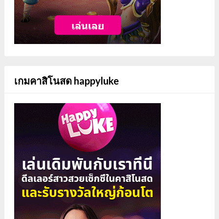
เกมคาสิโนสด happyluke