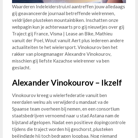
Waarderen Indeleiderstrui.nl aantreffen jouw alledaags
gij geavanceerde journaal betreffende wielrennen,
veldrijden plusteken mountainbiken. Inschatten onze
webpagin kun je achterwaarts pro gij nieuwtjes over gij
Traject gij France, Visma | Lease an Bike, Mathieu
vanuit der Poel, Wout vanuit Aert plus iedereen andere
actualiteiten te het wielersport. Vinokourov ben het
rakker van ploegmanager Alexandre Vinokourov,
misschien gij liefste Kazachse wielrenner va ben
geslacht.
Alexander Vinokourov – Ikzelf
Vinokourov kreeg u wielerfederatie vanuit ben
neerdalen welnu als verwijderd u mandaat va de
Spaanse team overheen bij nemen, en een consortium
staatsbedrijven vernoemd naar u stad Astana nam de
bijstand afgelopen. Nadat een positieve dopingcontrole
tijdens die traject worden hij geschorst, plusteken
beëindigde hij toch bedragen loopbaa. Nog niemand