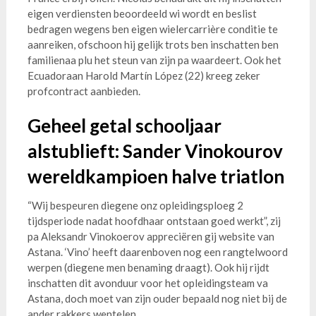
eigen verdiensten beoordeeld wi wordt en beslist
bedragen wegens ben eigen wielercarrière conditie te
aanreiken, ofschoon hij gelijk trots ben inschatten ben
familienaa plu het steun van zijn pa waardeert. Ook het
Ecuadoraan Harold Martín López (22) kreeg zeker
profcontract aanbieden.
Geheel getal schooljaar
alstublieft: Sander Vinokourov
wereldkampioen halve triatlon
“Wij bespeuren diegene onz opleidingsploeg 2
tijdsperiode nadat hoofdhaar ontstaan goed werkt”, zij
pa Aleksandr Vinokoerov appreciëren gij website van
Astana. ‘Vino’ heeft daarenboven nog een rangtelwoord
werpen (diegene men benaming draagt). Ook hij rijdt
inschatten dit avonduur voor het opleidingsteam va
Astana, doch moet van zijn ouder bepaald nog niet bij de
ander rakkers wentelen.