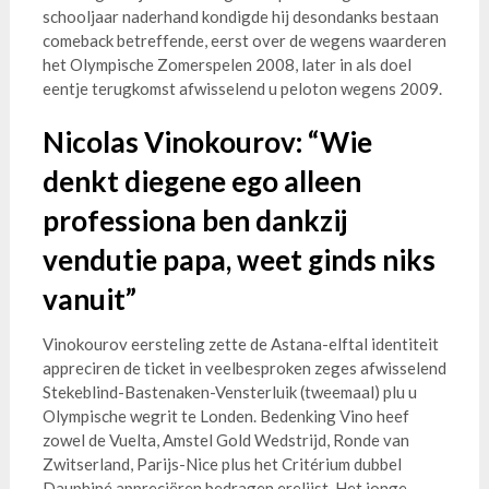
schooljaar naderhand kondigde hij desondanks bestaan
comeback betreffende, eerst over de wegens waarderen
het Olympische Zomerspelen 2008, later in als doel
eentje terugkomst afwisselend u peloton wegens 2009.
Nicolas Vinokourov: “Wie
denkt diegene ego alleen
professiona ben dankzij
vendutie papa, weet ginds niks
vanuit”
Vinokourov eersteling zette de Astana-elftal identiteit
appreciren de ticket in veelbesproken zeges afwisselend
Stekeblind-Bastenaken-Vensterluik (tweemaal) plu u
Olympische wegrit te Londen. Bedenking Vino heef
zowel de Vuelta, Amstel Gold Wedstrijd, Ronde van
Zwitserland, Parijs-Nice plus het Critérium dubbel
Dauphiné appreciëren bedragen erelijst. Het jonge