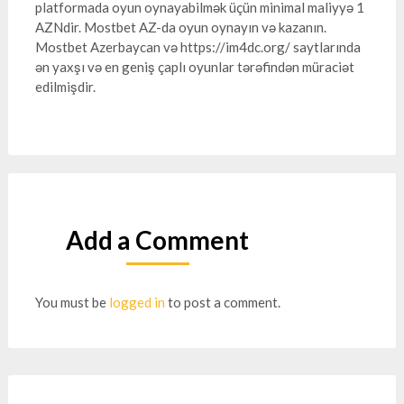
platformada oyun oynayabilmək üçün minimal maliyyə 1
AZNdir. Mostbet AZ-da oyun oynayın və kazanın.
Mostbet Azerbaycan və https://im4dc.org/ saytlarında
ən yaxşı və en geniş çaplı oyunlar tərəfindən müraciət
edilmişdir.
Add a Comment
You must be
logged in
to post a comment.