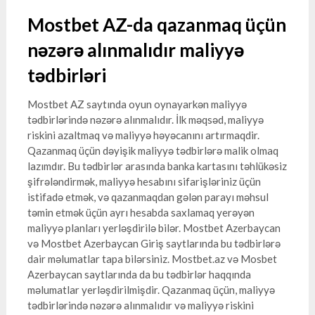
Mostbet AZ-da qazanmaq üçün
nəzərə alınmalıdır maliyyə
tədbirləri
Mostbet AZ saytında oyun oynayarkən maliyyə
tədbirlərində nəzərə alınmalıdır. İlk məqsəd, maliyyə
riskini azaltmaq və maliyyə həyəcanını artırmaqdir.
Qazanmaq üçün dəyişik maliyyə tədbirlərə malik olmaq
lazımdır. Bu tədbirlər arasında banka kartasını təhlükəsiz
şifrələndirmək, maliyyə hesabını sifarişləriniz üçün
istifadə etmək, və qazanmaqdan gələn parayı məhsul
təmin etmək üçün ayrı hesabda saxlamaq yerəyən
maliyyə planları yerləşdirilə bilər. Mostbet Azerbaycan
və Mostbet Azerbaycan Giriş saytlarında bu tədbirlərə
dair məlumatlar tapa bilərsiniz. Mostbet.az və Mosbet
Azerbaycan saytlarında da bu tədbirlər haqqında
məlumatlar yerləşdirilmişdir. Qazanmaq üçün, maliyyə
tədbirlərində nəzərə alınmalıdır və maliyyə riskini