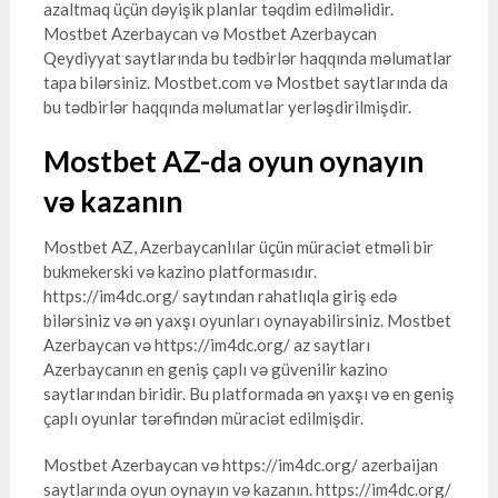
azaltmaq üçün dəyişik planlar təqdim edilməlidir.
Mostbet Azerbaycan və Mostbet Azerbaycan
Qeydiyyat saytlarında bu tədbirlər haqqında məlumatlar
tapa bilərsiniz. Mostbet.com və Mostbet saytlarında da
bu tədbirlər haqqında məlumatlar yerləşdirilmişdir.
Mostbet AZ-da oyun oynayın
və kazanın
Mostbet AZ, Azerbaycanlılar üçün müraciət etməli bir
bukmekerski və kazino platformasıdır.
https://im4dc.org/ saytından rahatlıqla giriş edə
bilərsiniz və ən yaxşı oyunları oynayabilirsiniz. Mostbet
Azerbaycan və https://im4dc.org/ az saytları
Azerbaycanın en geniş çaplı və güvenilir kazino
saytlarından biridir. Bu platformada ən yaxşı və en geniş
çaplı oyunlar tərəfindən müraciət edilmişdir.
Mostbet Azerbaycan və https://im4dc.org/ azerbaijan
saytlarında oyun oynayın və kazanın. https://im4dc.org/