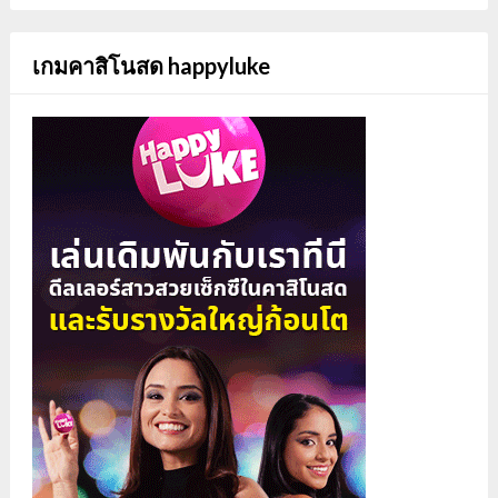
เกมคาสิโนสด happyluke