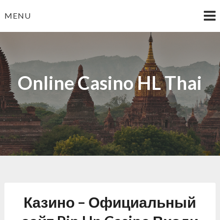
Skip
MENU
to
content
Online Casino HL Thai
Казино – Официальный