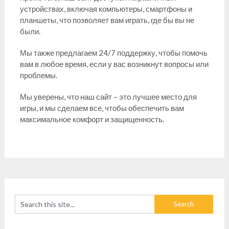
устройствах, включая компьютеры, смартфоны и
планшеты, что позволяет вам играть, где бы вы не
были.
Мы также предлагаем 24/7 поддержку, чтобы помочь
вам в любое время, если у вас возникнут вопросы или
проблемы.
Мы уверены, что наш сайт – это лучшее место для
игры, и мы сделаем все, чтобы обеспечить вам
максимальное комфорт и защищенность.