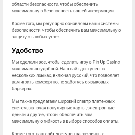
области безопасности, чтобы обеспечить
максимальную безопасность вашей информации.
Кроме того, мы регулярно обновляем наши системы
безопасности, чтобы обеспечить вам максимальную
защиту от любых угроз.
Удобство
Мы сделали все, чтобы сделать игру в Pin Up Casino
максимально удобной. Наш сайт доступен на
нескольких языках, включая русский, что позволяет
вам играть комфортно, не заботясь о языковых
барьерах.
Мы также предлагаем широкий спектр платежных
систем, включая популярные карты, электронные
деньги и другие, чтобы обеспечить вам
максимальную гибкость в выборе способов оплаты.
Кроме того, наш сайт доступен на различных