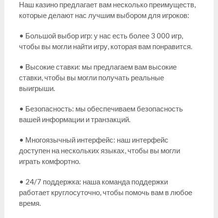
Наш казино предлагает вам несколько преимуществ,
которые делают нас лучшим выбором для игроков:
• Большой выбор игр: у нас есть более 3 000 игр,
чтобы вы могли найти игру, которая вам понравится.
• Высокие ставки: мы предлагаем вам высокие
ставки, чтобы вы могли получать реальные
выигрыши.
• Безопасность: мы обеспечиваем безопасность
вашей информации и транзакций.
• Многоязычный интерфейс: наш интерфейс
доступен на нескольких языках, чтобы вы могли
играть комфортно.
• 24/7 поддержка: наша команда поддержки
работает круглосуточно, чтобы помочь вам в любое
время.