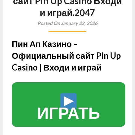
сайт Pin Up Casino Входи
и играй.2047
Posted On January 22, 2026
Пин Ап Казино –
Официальный сайт Pin Up
Casino | Входи и играй
ИГРАТЬ