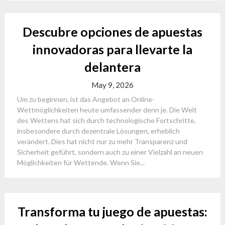
Descubre opciones de apuestas
innovadoras para llevarte la
delantera
May 9, 2026
Um zu beginnen, ist das Angebot an Online-
Wettmöglichkeiten heute umfassender denn je. Die Welt
des Wettens hat sich durch technologische Fortschritte,
insbesondere durch dezentrale Lösungen, erheblich
verändert. Dies hat nicht nur zu mehr Transparenz und
Sicherheit geführt, sondern auch zu einer Vielzahl an neuen
Möglichkeiten für Wettende. Wenn Sie...
Transforma tu juego de apuestas: