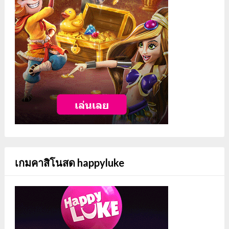
เกมคาสิโนสด happyluke