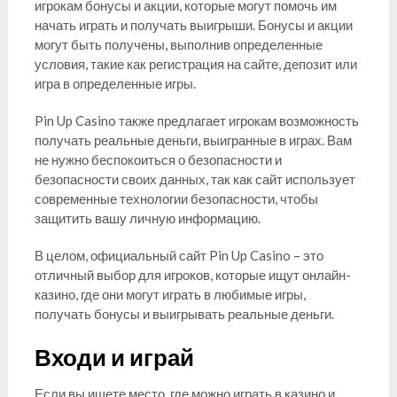
игрокам бонусы и акции, которые могут помочь им
начать играть и получать выигрыши. Бонусы и акции
могут быть получены, выполнив определенные
условия, такие как регистрация на сайте, депозит или
игра в определенные игры.
Pin Up Casino также предлагает игрокам возможность
получать реальные деньги, выигранные в играх. Вам
не нужно беспокоиться о безопасности и
безопасности своих данных, так как сайт использует
современные технологии безопасности, чтобы
защитить вашу личную информацию.
В целом, официальный сайт Pin Up Casino – это
отличный выбор для игроков, которые ищут онлайн-
казино, где они могут играть в любимые игры,
получать бонусы и выигрывать реальные деньги.
Входи и играй
Если вы ищете место, где можно играть в казино и