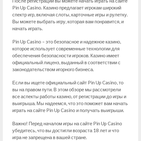
После регистрации вы можете начать играть на сайте
Pin Up Casino. Казино предлагает игрокам широкий
спектр игр, включая слоты, карточные игры и рулетку.
Вы можете выбрать игру, которая вам понравится, и
начать играть.
Pin Up Casino – это безопасное и надежное казино,
которое использует современные технологии для
обеспечения безопасности игроков. Казино имеет
официальный лиценз, выданный в соответствии с
законодательством игорного бизнеса.
Если вы ищете официальный сайт Pin Up Casino, то
вы на правом пути. В этом обзоре мы рассмотрели
все аспекты работы казино, от регистрации до игры и
выигрыша. Мы надеемся, что это поможет вам начать
играть на сайте Pin Up Casino и получать выигрыши.
Важно! Перед началом игры на сайте Pin Up Casino
убедитесь, что вы достигли возраста 18 лет и что
игра не запрещена в вашей стране.