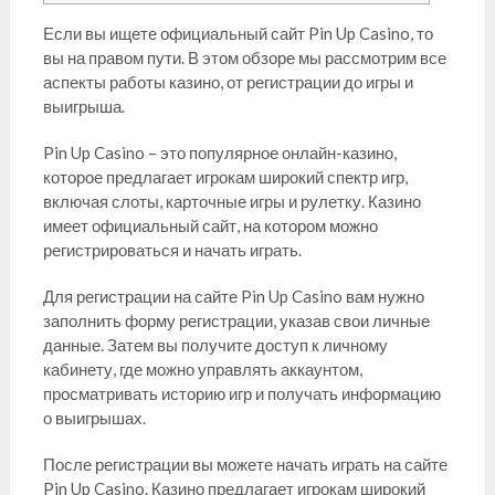
Если вы ищете официальный сайт Pin Up Casino, то
вы на правом пути. В этом обзоре мы рассмотрим все
аспекты работы казино, от регистрации до игры и
выигрыша.
Pin Up Casino – это популярное онлайн-казино,
которое предлагает игрокам широкий спектр игр,
включая слоты, карточные игры и рулетку. Казино
имеет официальный сайт, на котором можно
регистрироваться и начать играть.
Для регистрации на сайте Pin Up Casino вам нужно
заполнить форму регистрации, указав свои личные
данные. Затем вы получите доступ к личному
кабинету, где можно управлять аккаунтом,
просматривать историю игр и получать информацию
о выигрышах.
После регистрации вы можете начать играть на сайте
Pin Up Casino. Казино предлагает игрокам широкий