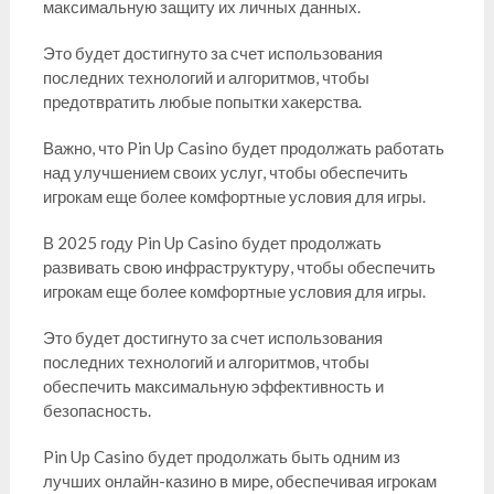
максимальную защиту их личных данных.
Это будет достигнуто за счет использования
последних технологий и алгоритмов, чтобы
предотвратить любые попытки хакерства.
Важно, что Pin Up Casino будет продолжать работать
над улучшением своих услуг, чтобы обеспечить
игрокам еще более комфортные условия для игры.
В 2025 году Pin Up Casino будет продолжать
развивать свою инфраструктуру, чтобы обеспечить
игрокам еще более комфортные условия для игры.
Это будет достигнуто за счет использования
последних технологий и алгоритмов, чтобы
обеспечить максимальную эффективность и
безопасность.
Pin Up Casino будет продолжать быть одним из
лучших онлайн-казино в мире, обеспечивая игрокам