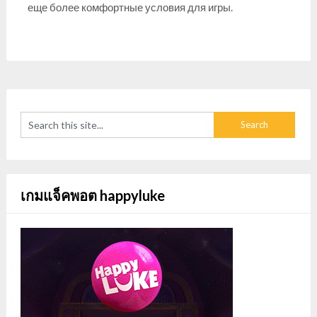
еще более комфортные условия для игры.
เกมแจ็คพอต happyluke