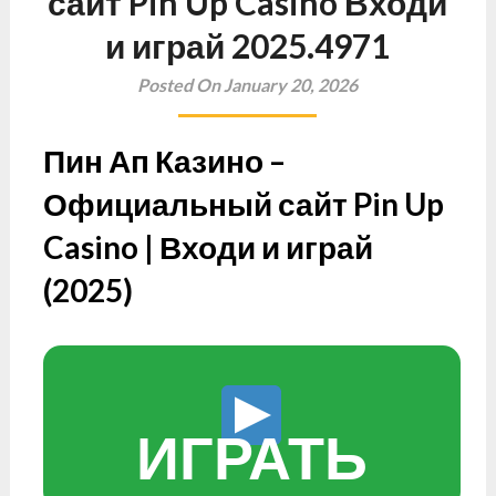
сайт Pin Up Casino Входи
и играй 2025.4971
Posted On January 20, 2026
Пин Ап Казино –
Официальный сайт Pin Up
Casino | Входи и играй
(2025)
ИГРАТЬ