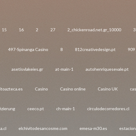
15
16
2
27
2_chickenroad.net.gr_10000
3
497-Spinanga Casino
8
812creativedesign.pt
909
asetisvlakeies.gr
at-main-1
autohenriquesevale.pt
itoazteca.es
Casino
Casino online
Casino UK
cas
fizierung
ceeco.pt
ch-main-1
circulodecorredores.cl
a.cl
elchivitodesancosme.com
emesa-m30.es
estacion