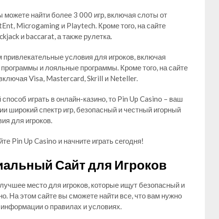
 можете найти более 3 000 игр, включая слоты от
Ent, Microgaming и Playtech. Кроме того, на сайте
kjack и baccarat, а также рулетка.
ам привлекательные условия для игроков, включая
программы и лояльные программы. Кроме того, на сайте
ючая Visa, Mastercard, Skrill и Neteller.
пособ играть в онлайн-казино, то Pin Up Casino – ваш
ии широкий спектр игр, безопасный и честный игорный
ия для игроков.
е Pin Up Casino и начните играть сегодня!
циальный Сайт для Игроков
 лучшее место для игроков, которые ищут безопасный и
о. На этом сайте вы сможете найти все, что вам нужно
 информации о правилах и условиях.