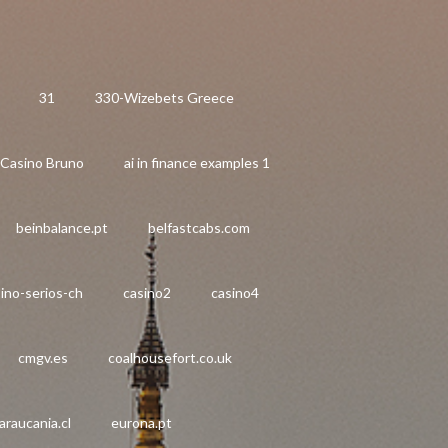
31
330-Wizebets Greece
 Casino Bruno
ai in finance examples 1
beinbalance.pt
belfastcabs.com
ino-serios-ch
casino2
casino4
cmgv.es
coalhousefort.co.uk
araucania.cl
eurona.pt