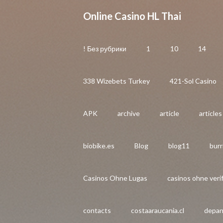
Skip
Online Casino HL Thai
to
content
! Без рубрики
1
10
14
338 Wizebets Turkey
421-Sol Casino
APK
archive
article
articles
biobike.es
Blog
blog11
burr
Casinos Ohne Lugas
casinos ohne veri
contacts
costaaraucania.cl
depan