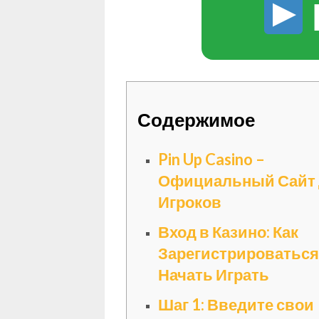
Содержимое
Pin Up Casino –
Официальный Сайт 
Игроков
Вход в Казино: Как
Зарегистрироваться
Начать Играть
Шаг 1: Введите свои