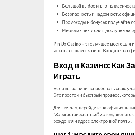
Большой выбор игр: от классическ
Безопасность и надежность: офиц
Промокоды и бонусы: получайте д
Многоязычный сайт: доступен на ру
Pin Up Casino – это лучшее место для 
играть в онлайн-казино. Входите на оф
Вход в Казино: Как З
Играть
Если вы решили попробовать свою удачу
Это простой и быстрый процесс, которы
Для начала, перейдите на официальный 
“Зарегистрироваться”. Затем, введите
рождения и адрес электронной почты.
Шаг 1: Введите свои ли