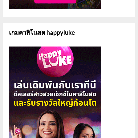
เกมคาสิโนสด happyluke