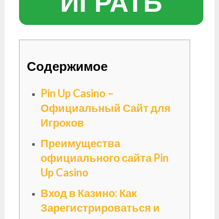
ИГРАТЬ
Содержимое
Pin Up Casino –
Официальный Сайт для
Игроков
Преимущества
официального сайта Pin
Up Casino
Вход в Казино: Как
Зарегистрироваться и