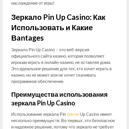
наслаждение от игры!
Зеркало Pin Up Casino: Как
Использовать и Какие
Вantages
Зеркало Pin Up Casino – это веб-версия
официального сайта казино, которая позволяет
игрокам играть в онлайн-казино, не оставляя дома.
Это идеальное решение для тех, кто хочет играть в
казино, но не может или не хочет скачивать
программное обеспечение.
Преимущества использования
зеркала Pin Up Casino
Использование зеркала Pin
пин ап
Up Casino имеет
несколько преимуществ. Во-первых, это безопасное
и надежное решение, потому что зеркало не требует