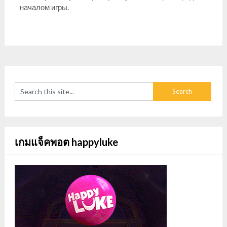
началом игры.
เกมแจ็คพอต happyluke