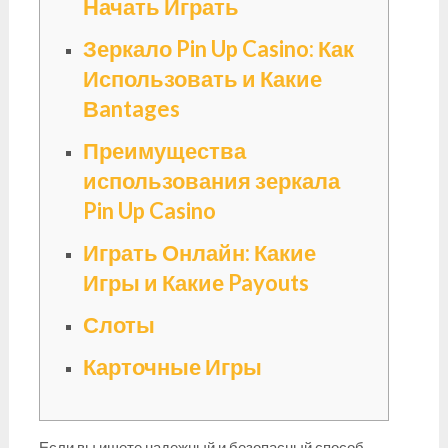
Начать Играть
Зеркало Pin Up Casino: Как
Использовать и Какие
Вantages
Преимущества
использования зеркала
Pin Up Casino
Играть Онлайн: Какие
Игры и Какие Payouts
Слоты
Карточные Игры
Если вы ищете надежный и безопасный способ