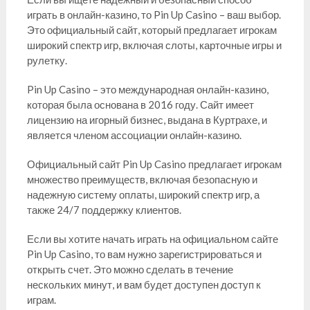
играть в онлайн-казино, то Pin Up Casino – ваш выбор.
Это официальный сайт, который предлагает игрокам
широкий спектр игр, включая слоты, карточные игры и
рулетку.
Pin Up Casino – это международная онлайн-казино,
которая была основана в 2016 году. Сайт имеет
лицензию на игорный бизнес, выдана в Куртрахе, и
является членом ассоциации онлайн-казино.
Официальный сайт Pin Up Casino предлагает игрокам
множество преимуществ, включая безопасную и
надежную систему оплаты, широкий спектр игр, а
также 24/7 поддержку клиентов.
Если вы хотите начать играть на официальном сайте
Pin Up Casino, то вам нужно зарегистрироваться и
открыть счет. Это можно сделать в течение
нескольких минут, и вам будет доступен доступ к
играм.