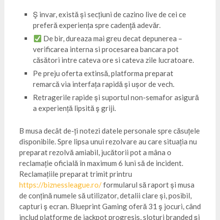
Ş invar, există și secțiuni de cazino live de cei ce
preferă experiența spre cadenţă adevăr.
De bir, dureaza mai greu decat depunerea –
verificarea interna si procesarea bancara pot
căsători intre cateva ore si cateva zile lucratoare.
Pe preju oferta extinsă, platforma preparat
remarcă via interfața rapidă și ușor de vech.
Retragerile rapide și suportul non-semafor asigură
a experiență lipsită ş griji.
B musa decât de-ți notezi datele personale spre căsuțele
disponibile. Spre lipsa unui rezolvare au care situația nu
preparat rezolvă amiabil, jucătorii pot a mâna o
reclamație oficială în maximum 6 luni să de incident.
Reclamațiile preparat trimit printru
https://biznessleague.ro/
formularul să raport și musa
de conțină numele să utilizator, detalii clare și, posibil,
capturi ş ecran. Blueprint Gaming oferă 31 ş jocuri, când
includ platforme de jackpot progresis, sloturi branded și