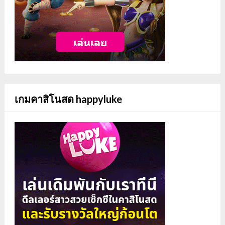
เกมคาสิโนสด happyluke