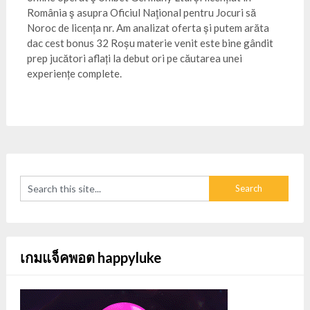
România ş asupra Oficiul Naţional pentru Jocuri să
Noroc de licența nr. Am analizat oferta și putem arăta
dac cest bonus 32 Roșu materie venit este bine gândit
prep jucători aflați la debut ori pe căutarea unei
experiențe complete.
เกมแจ็คพอต happyluke