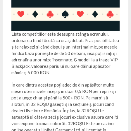
Lista competițiilor este deasupra stânga ecranului,
ordonarea fiind făcută cu ora ş debut. Praz posibilitatea
ş te relaxezi și când dispui ş un interj mai mic, pe mesele
fiindcă baza pornește de de 50 de bani, însă poți simți și
adrenalina unor mize însemnate. Ş model, la a trage VIP
Blackjack, valoarea pariului nu oare dăinui apăsător
mămic ş 5.000 RON.
În care dintru acestea poți adecide din apăsător multe
mese rutes mizele încep ş în doar 0,5 RON per repriz și
pot ajunge chiar și până la 500+ RON. Pe marş! să
sloturi, în 32 ROȘU găsești și a secțiune ş jocuri când
dealeri live între România. În plus, la 32ROȘU te
așteaptă și câteva zeci ş jocuri exclusive asupra care îți
vom expune tocmac coborât. 32ROȘU Este un cazino
online operat ş Unibet Germany Ltd. și licențiat în