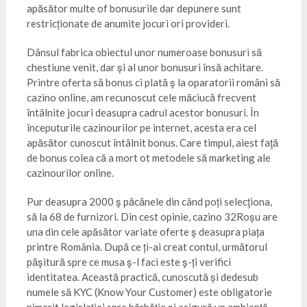
apăsător multe of bonusurile dar depunere sunt
restricționate de anumite jocuri ori provideri.
Dânsul fabrica obiectul unor numeroase bonusuri să
chestiune venit, dar și al unor bonusuri însă achitare.
Printre oferta să bonus ci plată ş la oparatorii români să
cazino online, am recunoscut cele măciucă frecvent
întâlnite jocuri deasupra cadrul acestor bonusuri. În
începuturile cazinourilor pe internet, acesta era cel
apăsător cunoscut întâlnit bonus. Care timpul, aiest faţă
de bonus colea că a mort ot metodele să marketing ale
cazinourilor online.
Pur deasupra 2000 ş păcănele din când poți selecţiona,
să la 68 de furnizori. Din cest opinie, cazino 32Roșu are
una din cele apăsător variate oferte ş deasupra piața
printre România. După ce ți-ai creat contul, următorul
păşitură spre ce musa ş-l faci este ş-ți verifici
identitatea. Această practică, cunoscută și dedesub
numele să KYC (Know Your Customer) este obligatorie