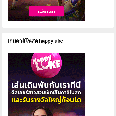
เกมคาสิโนสด happyluke