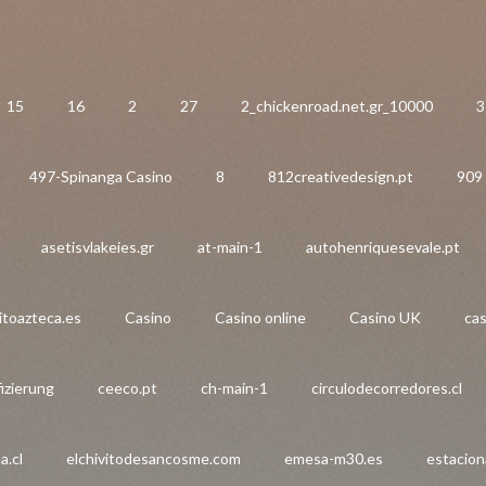
15
16
2
27
2_chickenroad.net.gr_10000
3
497-Spinanga Casino
8
812creativedesign.pt
909
asetisvlakeies.gr
at-main-1
autohenriquesevale.pt
itoazteca.es
Casino
Casino online
Casino UK
cas
fizierung
ceeco.pt
ch-main-1
circulodecorredores.cl
a.cl
elchivitodesancosme.com
emesa-m30.es
estacion