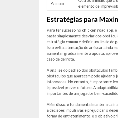
Outros animais que cr
Animais
elemento de imprevisib
Estratégias para Maxi
Para ter sucesso no
chicken road app
, 
basta simplesmente desviar dos obstáculo
estratégia comum é definir um limite de g
Isso evita a tentação de arriscar ainda m
aumentar gradualmente a aposta, aprove
caso de derrota.
A análise do padrão dos obstáculos també
obstáculos que aparecem pode ajudar o j
informadas. No entanto, é importante le
é possível prever o futuro. A adaptabilid
importantes de um jogador bem-sucedido
Além disso, é fundamental manter a calm
a decisões impulsivas e prejudicar o des
forma de entretenimento, e o objetivo prin