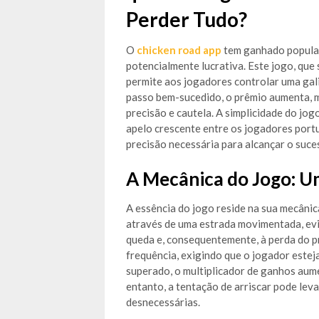
Perder Tudo?
O
chicken road app
tem ganhado popular
potencialmente lucrativa. Este jogo, que 
permite aos jogadores controlar uma gali
passo bem-sucedido, o prêmio aumenta, ma
precisão e cautela. A simplicidade do jog
apelo crescente entre os jogadores portu
precisão necessária para alcançar o suce
A Mecânica do Jogo: U
A essência do jogo reside na sua mecânica
através de uma estrada movimentada, evi
queda e, consequentemente, à perda do p
frequência, exigindo que o jogador estej
superado, o multiplicador de ganhos aum
entanto, a tentação de arriscar pode lev
desnecessárias.