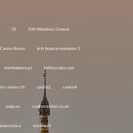
31
330-Wizebets Greece
 Casino Bruno
ai in finance examples 1
beinbalance.pt
belfastcabs.com
ino-serios-ch
casino2
casino4
cmgv.es
coalhousefort.co.uk
araucania.cl
eurona.pt