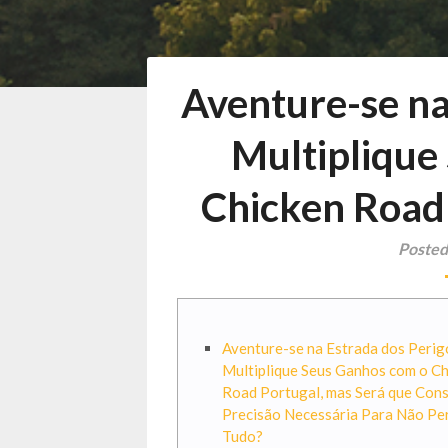
Aventure-se na
Multiplique
Chicken Road 
Posted
Aventure-se na Estrada dos Perig
Multiplique Seus Ganhos com o Ch
Road Portugal, mas Será que Con
Precisão Necessária Para Não Pe
Tudo?