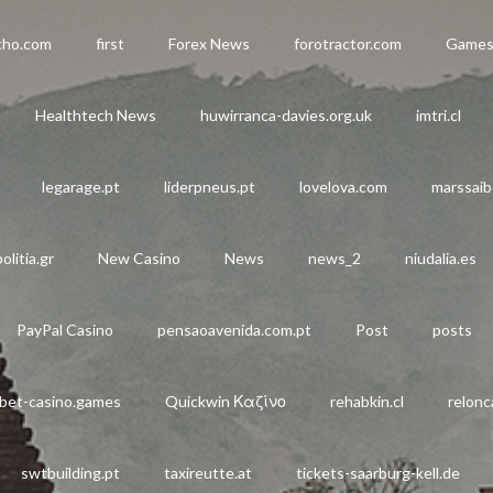
cho.com
first
Forex News
forotractor.com
Game
Healthtech News
huwirranca-davies.org.uk
imtri.cl
legarage.pt
liderpneus.pt
lovelova.com
marssaib
olitia.gr
New Casino
News
news_2
niudalia.es
PayPal Casino
pensaoavenida.com.pt
Post
posts
bet-casino.games
Quickwin Καζίνο
rehabkin.cl
relonc
swtbuilding.pt
taxireutte.at
tickets-saarburg-kell.de