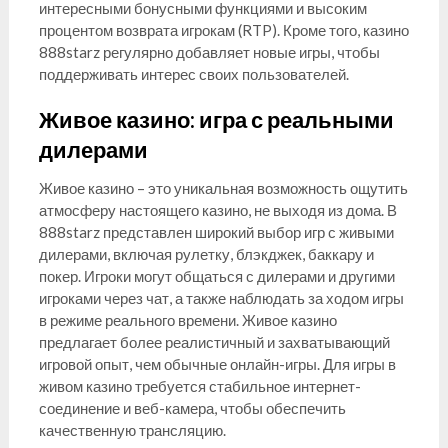
интересными бонусными функциями и высоким
процентом возврата игрокам (RTP). Кроме того, казино
888starz регулярно добавляет новые игры, чтобы
поддерживать интерес своих пользователей.
Живое казино: игра с реальными
дилерами
Живое казино – это уникальная возможность ощутить
атмосферу настоящего казино, не выходя из дома. В
888starz представлен широкий выбор игр с живыми
дилерами, включая рулетку, блэкджек, баккару и
покер. Игроки могут общаться с дилерами и другими
игроками через чат, а также наблюдать за ходом игры
в режиме реального времени. Живое казино
предлагает более реалистичный и захватывающий
игровой опыт, чем обычные онлайн-игры. Для игры в
живом казино требуется стабильное интернет-
соединение и веб-камера, чтобы обеспечить
качественную трансляцию.