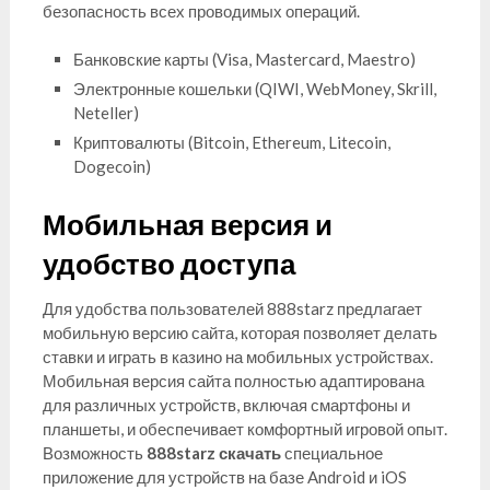
безопасность всех проводимых операций.
Банковские карты (Visa, Mastercard, Maestro)
Электронные кошельки (QIWI, WebMoney, Skrill,
Neteller)
Криптовалюты (Bitcoin, Ethereum, Litecoin,
Dogecoin)
Мобильная версия и
удобство доступа
Для удобства пользователей 888starz предлагает
мобильную версию сайта, которая позволяет делать
ставки и играть в казино на мобильных устройствах.
Мобильная версия сайта полностью адаптирована
для различных устройств, включая смартфоны и
планшеты, и обеспечивает комфортный игровой опыт.
Возможность
888starz скачать
специальное
приложение для устройств на базе Android и iOS