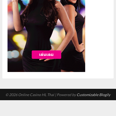
© 2026 Online Casino HL Thai
| Powered by
Customizable Blogily