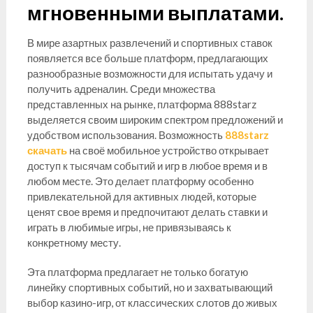
мгновенными выплатами.
В мире азартных развлечений и спортивных ставок
появляется все больше платформ, предлагающих
разнообразные возможности для испытать удачу и
получить адреналин. Среди множества
представленных на рынке, платформа 888starz
выделяется своим широким спектром предложений и
удобством использования. Возможность
888starz
скачать
на своё мобильное устройство открывает
доступ к тысячам событий и игр в любое время и в
любом месте. Это делает платформу особенно
привлекательной для активных людей, которые
ценят свое время и предпочитают делать ставки и
играть в любимые игры, не привязываясь к
конкретному месту.
Эта платформа предлагает не только богатую
линейку спортивных событий, но и захватывающий
выбор казино-игр, от классических слотов до живых