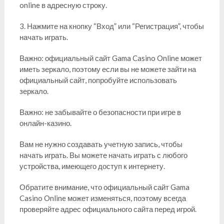
online в адресную строку.
3. Нажмите на кнопку “Вход” или “Регистрация”, чтобы
начать играть.
Важно: официальный сайт Gama Casino Online может
иметь зеркало, поэтому если вы не можете зайти на
официальный сайт, попробуйте использовать
зеркало.
Важно: не забывайте о безопасности при игре в
онлайн-казино.
Вам не нужно создавать учетную запись, чтобы
начать играть. Вы можете начать играть с любого
устройства, имеющего доступ к интернету.
Обратите внимание, что официальный сайт Gama
Casino Online может изменяться, поэтому всегда
проверяйте адрес официального сайта перед игрой.