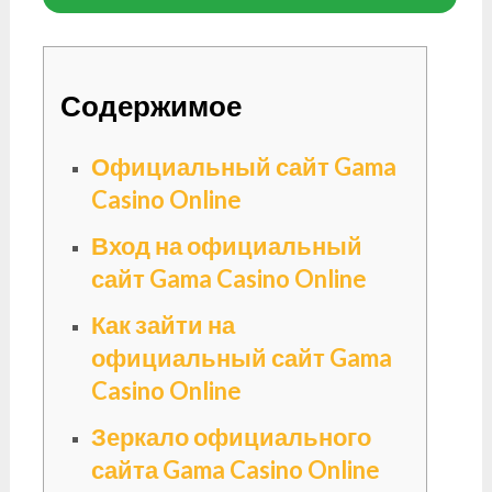
Содержимое
Официальный сайт Gama
Casino Online
Вход на официальный
сайт Gama Casino Online
Как зайти на
официальный сайт Gama
Casino Online
Зеркало официального
сайта Gama Casino Online