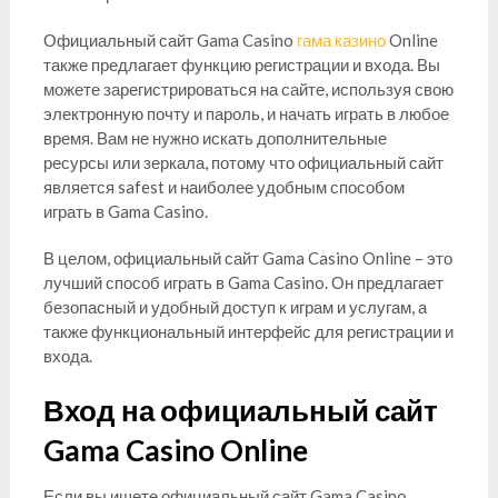
Официальный сайт Gama Casino
гама казино
Online
также предлагает функцию регистрации и входа. Вы
можете зарегистрироваться на сайте, используя свою
электронную почту и пароль, и начать играть в любое
время. Вам не нужно искать дополнительные
ресурсы или зеркала, потому что официальный сайт
является safest и наиболее удобным способом
играть в Gama Casino.
В целом, официальный сайт Gama Casino Online – это
лучший способ играть в Gama Casino. Он предлагает
безопасный и удобный доступ к играм и услугам, а
также функциональный интерфейс для регистрации и
входа.
Вход на официальный сайт
Gama Casino Online
Если вы ищете официальный сайт Gama Casino