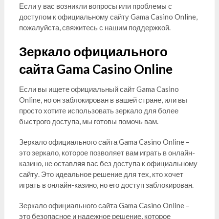
Если у вас возникли вопросы или проблемы с
доступом к официальному сайту Gama Casino Online,
пожалуйста, свяжитесь с нашим поддержкой.
Зеркало официального
сайта Gama Casino Online
Если вы ищете официальный сайт Gama Casino
Online, но он заблокирован в вашей стране, или вы
просто хотите использовать зеркало для более
быстрого доступа, мы готовы помочь вам.
Зеркало официального сайта Gama Casino Online –
это зеркало, которое позволяет вам играть в онлайн-
казино, не оставляя вас без доступа к официальному
сайту. Это идеальное решение для тех, кто хочет
играть в онлайн-казино, но его доступ заблокирован.
Зеркало официального сайта Gama Casino Online –
это безопасное и надежное решение, которое