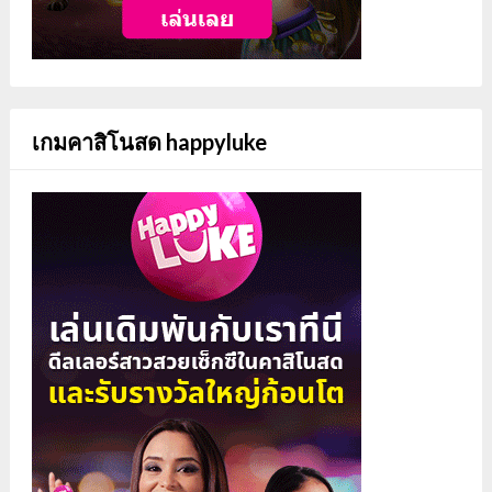
เกมคาสิโนสด happyluke