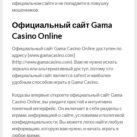
официальном сайте и не попадаете в ловушку
мошенников.
Официальный сайт Gama
Casino Online
Официальный сайт Gama Casino Online доступен по
адресу [www.gamacasino.com]
(http://www.gamacasino.com). Вам не нужно искать
зеркало или альтернативный доступ, потому что
официальный сайт является safest и наиболее
удобным способом играть в Gama Casino.
Когда вы впервые откроете официальный сайт Gama
Casino Online, вы увидите простой и интуитивно
понятный интерфейс. Он включает в себя разделы с
играми, информацией о сайте, условиями и политикой
конфиденциальности. Вы можете легко найти любую
информацию, которую вам нужно, и начать играть в
любое время.