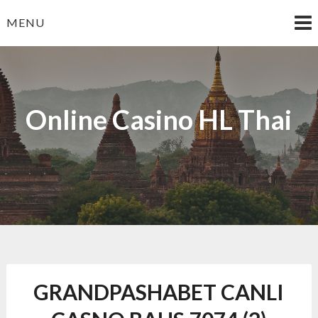
Skip
MENU
to
content
Online Casino HL Thai
GRANDPASHABET CANLI