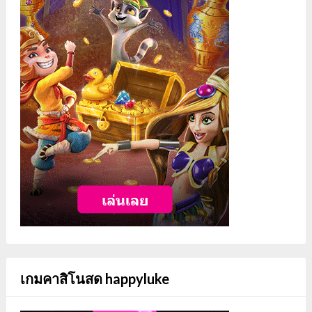
เกมคาสิโนสด happyluke