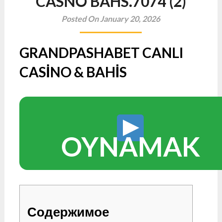
CASNO BAHS.7074 (2)
Posted On January 20, 2026
GRANDPASHABET CANLI
CASİNO & BAHİS
OYNAMAK
Содержимое