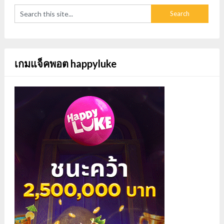
เกมแจ็คพอต happyluke