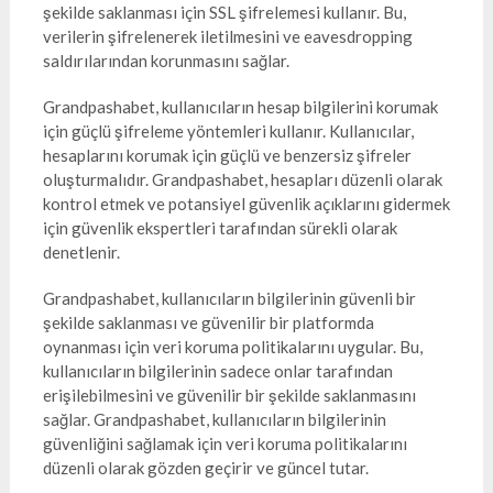
şekilde saklanması için SSL şifrelemesi kullanır. Bu,
verilerin şifrelenerek iletilmesini ve eavesdropping
saldırılarından korunmasını sağlar.
Grandpashabet, kullanıcıların hesap bilgilerini korumak
için güçlü şifreleme yöntemleri kullanır. Kullanıcılar,
hesaplarını korumak için güçlü ve benzersiz şifreler
oluşturmalıdır. Grandpashabet, hesapları düzenli olarak
kontrol etmek ve potansiyel güvenlik açıklarını gidermek
için güvenlik ekspertleri tarafından sürekli olarak
denetlenir.
Grandpashabet, kullanıcıların bilgilerinin güvenli bir
şekilde saklanması ve güvenilir bir platformda
oynanması için veri koruma politikalarını uygular. Bu,
kullanıcıların bilgilerinin sadece onlar tarafından
erişilebilmesini ve güvenilir bir şekilde saklanmasını
sağlar. Grandpashabet, kullanıcıların bilgilerinin
güvenliğini sağlamak için veri koruma politikalarını
düzenli olarak gözden geçirir ve güncel tutar.