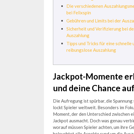
Die verschiedenen Auszahlungsm
bei Felixspin
Gebühren und Limits bei der Ausz
Sicherheit und Verifizierung bei de
Auszahlung
Tipps und Tricks für eine schnelle 
reibungslose Auszahlung
Jackpot-Momente erl
und deine Chance au
Die Aufregung ist spürbar, die Spannung 
lockt Spieler weltweit. Besonders im Foku
Moment, der den Unterschied zwischen 
Jackpot ausmacht. Doch was genau verbirg
worauf müssen Spieler achten, um ihre Ge
beleuchtet alle Aspekte rund um die Ausz