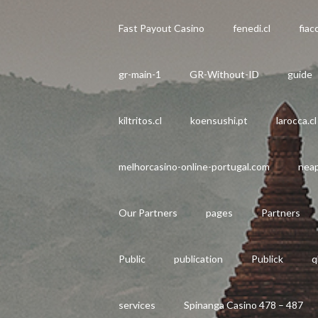
Fast Payout Casino
fenedi.cl
fiac
gr-main-1
GR-Without-ID
guide
kiltritos.cl
koensushi.pt
larocca.cl
melhorcasino-online-portugal.com
neap
Our Partners
pages
Partners
Public
publication
Publick
q
services
Spinanga Casino 478 – 487