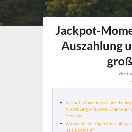
Jackpot-Momen
Auszahlung u
groß
Poste
Jackpot-Momente erleben: Felixsp
Auszahlung und deine Chance auf
Gewinne!
Was ist die Felixspin Auszahlung 
ist sie wichtig?