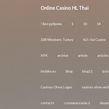
Skip
Online Casino HL Thai
to
content
! Без рубрики
1
10
14
338 Wizebets Turkey
421-Sol Casino
APK
archive
article
articles
biobike.es
Blog
blog11
burr
Casinos Ohne Lugas
casinos ohne veri
contacts
costaaraucania.cl
depan