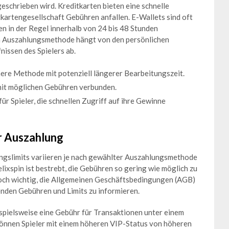
eschrieben wird. Kreditkarten bieten eine schnelle
kartengesellschaft Gebühren anfallen. E-Wallets sind oft
en in der Regel innerhalb von 24 bis 48 Stunden
n Auszahlungsmethode hängt von den persönlichen
nissen des Spielers ab.
here Methode mit potenziell längerer Bearbeitungszeit.
mit möglichen Gebühren verbunden.
 für Spieler, die schnellen Zugriff auf ihre Gewinne
r Auszahlung
ngslimits variieren je nach gewählter Auszahlungsmethode
elixspin ist bestrebt, die Gebühren so gering wie möglich zu
edoch wichtig, die Allgemeinen Geschäftsbedingungen (AGB)
tenden Gebühren und Limits zu informieren.
pielsweise eine Gebühr für Transaktionen unter einem
nnen Spieler mit einem höheren VIP-Status von höheren