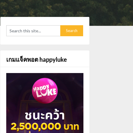
เกมแจ็คพอต happyluke