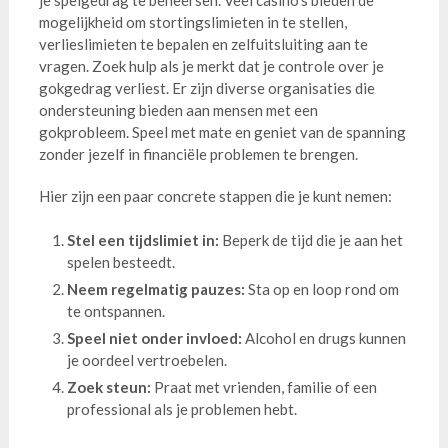
mogelijkheid om stortingslimieten in te stellen,
verlieslimieten te bepalen en zelfuitsluiting aan te
vragen. Zoek hulp als je merkt dat je controle over je
gokgedrag verliest. Er zijn diverse organisaties die
ondersteuning bieden aan mensen met een
gokprobleem. Speel met mate en geniet van de spanning
zonder jezelf in financiële problemen te brengen.
Hier zijn een paar concrete stappen die je kunt nemen:
Stel een tijdslimiet in:
Beperk de tijd die je aan het
spelen besteedt.
Neem regelmatig pauzes:
Sta op en loop rond om
te ontspannen.
Speel niet onder invloed:
Alcohol en drugs kunnen
je oordeel vertroebelen.
Zoek steun:
Praat met vrienden, familie of een
professional als je problemen hebt.