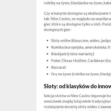
ruletkę na żywo, blackjacka na żywo, bak
Czy w kasynie dostępne są ekskluzywne t
tak. Nine Casino, ze względu na współpr
gier, które są dostępne tylko u nich. Pon
dostępnych gier:
Sloty online (klasyczne, wideo, jackp
Ruletka (europejska, amerykańska, f
Blackjack (różne warianty)
Poker (Texas Hold’em, Caribbean Stu
Baccarat
Gry na żywo (ruletka na żywo, blackj
Sloty: od klasyków do inno
Sekcja slotów w Nine Casino imponuje b
owocówek znajdą tutaj wiele tradycyjny
rozwiązania docenią sloty wideo z zaawa