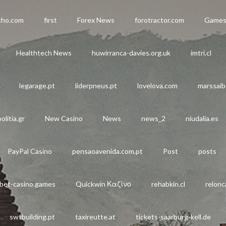
cho.com
first
Forex News
forotractor.com
Game
Healthtech News
huwirranca-davies.org.uk
imtri.cl
legarage.pt
liderpneus.pt
lovelova.com
marssaib
olitia.gr
New Casino
News
news_2
niudalia.es
PayPal Casino
pensaoavenida.com.pt
Post
posts
bet-casino.games
Quickwin Καζίνο
rehabkin.cl
relonc
swtbuilding.pt
taxireutte.at
tickets-saarburg-kell.de