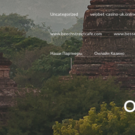
Uncategorized
velobet-casino-uk.onlin
www.beechstreetcafe.com
www.besse
Наши Партнеры
Онлайн Казино
O