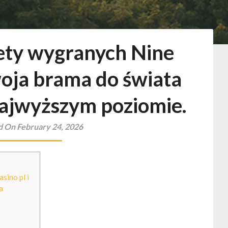
ety wygranych Nine
woja brama do świata
najwyższym poziomie.
d On February 24, 2026
sino pl i
a