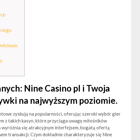
ych
asięgu
awdziwym
wo
nych: Nine Casino pl i Twoja
ywki na najwyższym poziomie.
etowe zyskują na popularności, oferując szeroki wybór gier
ym z takich kasyn, które przyciąga uwagę miłośników
a wyróżnia się atrakcyjnym interfejsem, bogatą ofertą
em transakcji. Czym dokładnie charakteryzuje się Nine