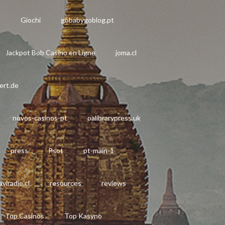
s
Giochi
gobabygoblog.pt
Jackpot Bob Casino en Ligne
joma.cl
ert.de
novos-casinos-pt
oalibrarypress.uk
press
Psot
pt-main-1
aviradio.cl
resources
reviews
Top Casinos
Top Kasyno