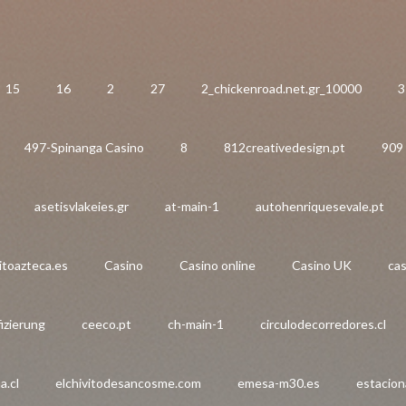
15
16
2
27
2_chickenroad.net.gr_10000
3
497-Spinanga Casino
8
812creativedesign.pt
909
asetisvlakeies.gr
at-main-1
autohenriquesevale.pt
itoazteca.es
Casino
Casino online
Casino UK
cas
fizierung
ceeco.pt
ch-main-1
circulodecorredores.cl
a.cl
elchivitodesancosme.com
emesa-m30.es
estacion