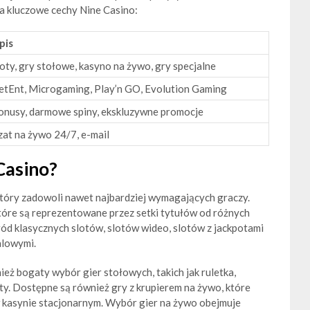
a kluczowe cechy Nine Casino:
pis
loty, gry stołowe, kasyno na żywo, gry specjalne
etEnt, Microgaming, Play’n GO, Evolution Gaming
onusy, darmowe spiny, ekskluzywne promocje
zat na żywo 24/7, e-mail
 Casino?
 który zadowoli nawet najbardziej wymagających graczy.
tóre są reprezentowane przez setki tytułów od różnych
d klasycznych slotów, slotów wideo, slotów z jackpotami
alowymi.
eż bogaty wybór gier stołowych, takich jak ruletka,
nty. Dostępne są również gry z krupierem na żywo, które
w kasynie stacjonarnym. Wybór gier na żywo obejmuje