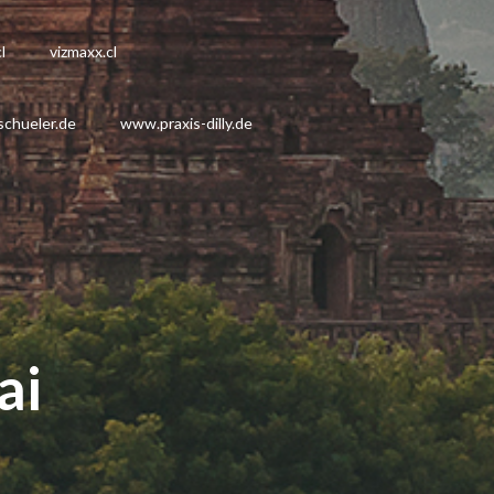
l
vizmaxx.cl
schueler.de
www.praxis-dilly.de
ai