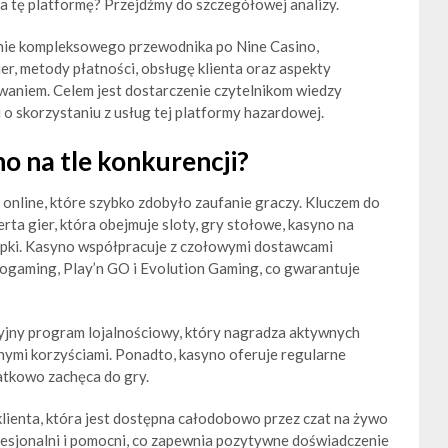
a tę platformę? Przejdźmy do szczegółowej analizy.
enie kompleksowego przewodnika po Nine Casino,
er, metody płatności, obsługę klienta oraz aspekty
waniem. Celem jest dostarczenie czytelnikom wiedzy
 o skorzystaniu z usług tej platformy hazardowej.
o na tle konkurencji?
nline, które szybko zdobyło zaufanie graczy. Kluczem do
rta gier, która obejmuje sloty, gry stołowe, kasyno na
drapki. Kasyno współpracuje z czołowymi dostawcami
ogaming, Play’n GO i Evolution Gaming, co gwarantuje
yjny program lojalnościowy, który nagradza aktywnych
nymi korzyściami. Ponadto, kasyno oferuje regularne
datkowo zachęca do gry.
ienta, która jest dostępna całodobowo przez czat na żywo
fesjonalni i pomocni, co zapewnia pozytywne doświadczenie