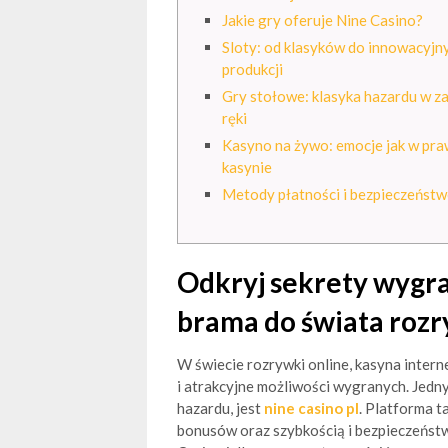
Jakie gry oferuje Nine Casino?
Sloty: od klasyków do innowacyjn
produkcji
Gry stołowe: klasyka hazardu w z
ręki
Kasyno na żywo: emocje jak w pr
kasynie
Metody płatności i bezpieczeńst
Odkryj sekrety wygra
brama do świata rozr
W świecie rozrywki online, kasyna intern
i atrakcyjne możliwości wygranych. Jedn
hazardu, jest
nine casino pl
. Platforma t
bonusów oraz szybkością i bezpieczeństw