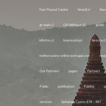
Fast Payout Casino
fenedi.cl
fiac
gr-main-1
GR-Without-ID
guide
kiltritos.cl
koensushi.pt
larocca.cl
melhorcasino-online-portugal.com
neap
Our Partners
pages
Partners
Public
publication
Publick
q
services
Spinanga Casino 478 – 487