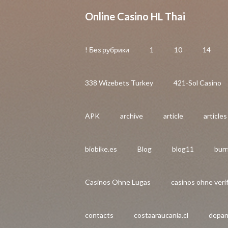
Skip
Online Casino HL Thai
to
content
! Без рубрики
1
10
14
338 Wizebets Turkey
421-Sol Casino
APK
archive
article
articles
biobike.es
Blog
blog11
burr
Casinos Ohne Lugas
casinos ohne veri
contacts
costaaraucania.cl
depan