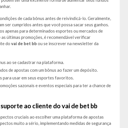
anhar.
ondições de cada bônus antes de reivindicá-lo. Geralmente,
sam ser cumpridos antes que você possa sacar seus ganhos.
dos apenas para determinados esportes ou mercados de
 as últimas promoções, é recomendável verificar
ite do
vai de bet bb
ou se inscrever na newsletter da
us ao se cadastrar na plataforma.
ndos de apostas com um bônus ao fazer um depósito.
s para usar em seus esportes favoritos.
romoções sazonais e eventos especiais para ter a chance de
suporte ao cliente do vai de bet bb
spectos cruciais ao escolher uma plataforma de apostas
spectos muito a sério, implementando medidas de segurança