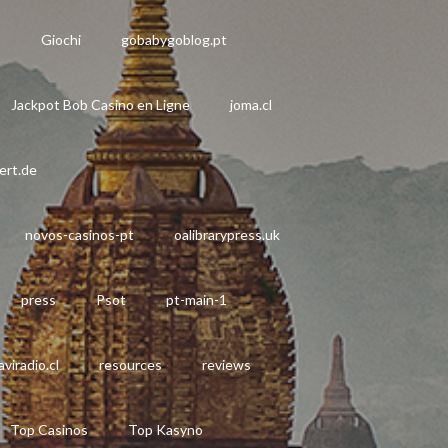
s
Giochi
gobabygoblog.pt
Jackpot Bob Casino en Ligne
joma.cl
ert.de
novos-casinos-pt
oalibrarypress.uk
press
Psot
pt-main-1
aviradio.cl
resources
reviews
Top Casinos
Top Kasyno