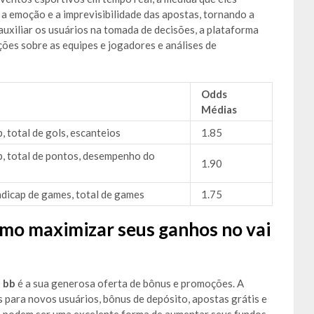
a emoção e a imprevisibilidade das apostas, tornando a
auxiliar os usuários na tomada de decisões, a plataforma
ções sobre as equipes e jogadores e análises de
Odds
Médias
, total de gols, escanteios
1.85
p, total de pontos, desempenho do
1.90
ndicap de games, total de games
1.75
mo maximizar seus ganhos no vai
t bb
é a sua generosa oferta de bônus e promoções. A
 para novos usuários, bônus de depósito, apostas grátis e
s podem ser uma excelente forma de aumentar seus fundos