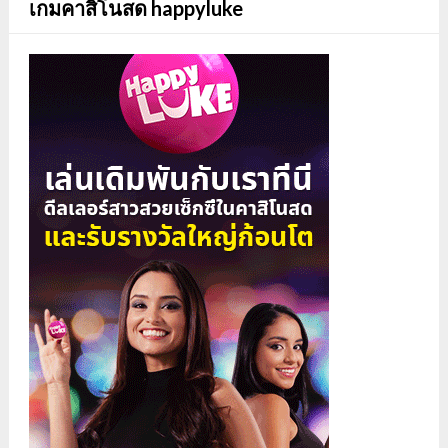
เกมคาสิโนสด happyluke