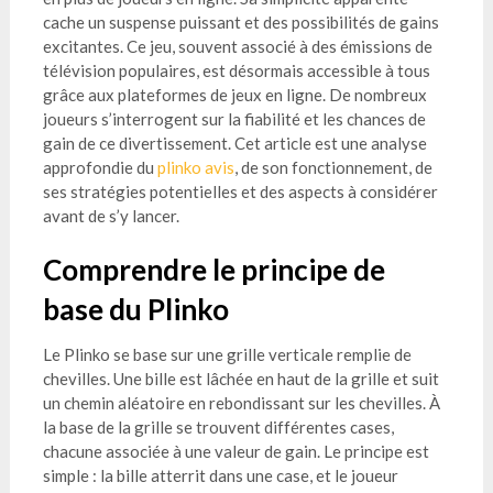
cache un suspense puissant et des possibilités de gains
excitantes. Ce jeu, souvent associé à des émissions de
télévision populaires, est désormais accessible à tous
grâce aux plateformes de jeux en ligne. De nombreux
joueurs s’interrogent sur la fiabilité et les chances de
gain de ce divertissement. Cet article est une analyse
approfondie du
plinko avis
, de son fonctionnement, de
ses stratégies potentielles et des aspects à considérer
avant de s’y lancer.
Comprendre le principe de
base du Plinko
Le Plinko se base sur une grille verticale remplie de
chevilles. Une bille est lâchée en haut de la grille et suit
un chemin aléatoire en rebondissant sur les chevilles. À
la base de la grille se trouvent différentes cases,
chacune associée à une valeur de gain. Le principe est
simple : la bille atterrit dans une case, et le joueur