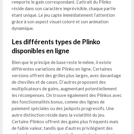
remporte le gain correspondant. L’attrait du Plinko
réside dans son caractère imprévisible, chaque partie
étant unique. Le jeu capte immédiatement l’attention
grâce à son aspect visuel coloré et son animation
dynamique.
Les différents types de Plinko
disponibles en ligne
Bien que le principe de base reste le même, il existe
différentes variations de Plinko en ligne. Certaines
versions offrent des grilles plus larges, avec davantage
de chevilles et de cases. D’autres proposent des
multiplicateurs de gains, augmentant potentiellement
les récompenses. On trouve également des Plinkos avec
des fonctionnalités bonus, comme des lignes de
paiement spéciales ou des jackpots progressifs. Une
autre distinction réside dans la volatilité du jeu.
Certains Plinkos offrent des gains plus fréquents mais
de faible valeur, tandis que d’autres privilégient des