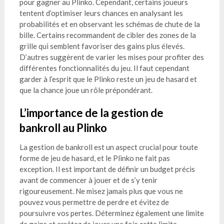
pour gagner au Plinko. Cependant, certains joueurs
tentent d’optimiser leurs chances en analysant les
probabilités et en observant les schémas de chute de la
bille. Certains recommandent de cibler des zones de la
grille qui semblent favoriser des gains plus élevés.
D’autres suggèrent de varier les mises pour profiter des
différentes fonctionnalités du jeu. Il faut cependant
garder à l’esprit que le Plinko reste un jeu de hasard et
que la chance joue un rôle prépondérant.
L’importance de la gestion de
bankroll au Plinko
La gestion de bankroll est un aspect crucial pour toute
forme de jeu de hasard, et le Plinko ne fait pas
exception. Il est important de définir un budget précis
avant de commencer à jouer et de s’y tenir
rigoureusement. Ne misez jamais plus que vous ne
pouvez vous permettre de perdre et évitez de
poursuivre vos pertes. Déterminez également une limite
de gains et arrêtez de jouer une fois cette limite