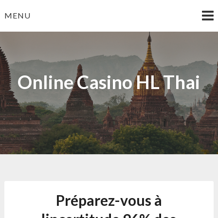
Skip
MENU
to
content
Online Casino HL Thai
Préparez-vous à