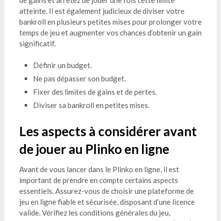
atteinte. Il est également judicieux de diviser votre
bankroll en plusieurs petites mises pour prolonger votre
temps de jeu et augmenter vos chances d’obtenir un gain
significatif.
Définir un budget.
Ne pas dépasser son budget.
Fixer des limites de gains et de pertes.
Diviser sa bankroll en petites mises.
Les aspects à considérer avant
de jouer au Plinko en ligne
Avant de vous lancer dans le Plinko en ligne, il est
important de prendre en compte certains aspects
essentiels. Assurez-vous de choisir une plateforme de
jeu en ligne fiable et sécurisée, disposant d’une licence
valide. Vérifiez les conditions générales du jeu,