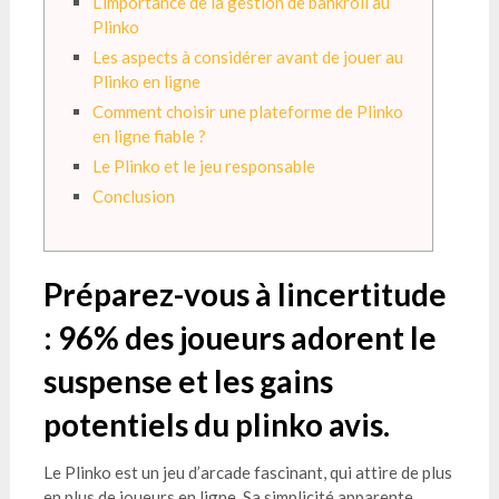
L’importance de la gestion de bankroll au
Plinko
Les aspects à considérer avant de jouer au
Plinko en ligne
Comment choisir une plateforme de Plinko
en ligne fiable ?
Le Plinko et le jeu responsable
Conclusion
Préparez-vous à lincertitude
: 96% des joueurs adorent le
suspense et les gains
potentiels du plinko avis.
Le Plinko est un jeu d’arcade fascinant, qui attire de plus
en plus de joueurs en ligne. Sa simplicité apparente