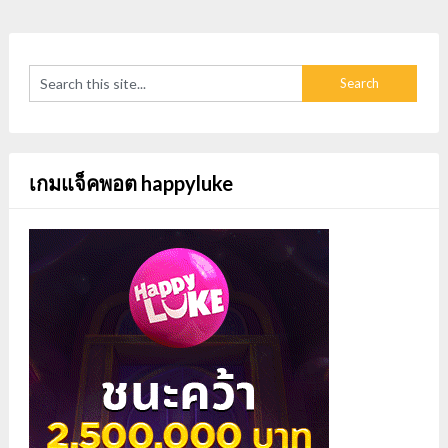
เกมแจ็คพอต happyluke