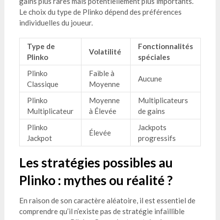
gains plus rares mais potentiellement plus importants.
Le choix du type de Plinko dépend des préférences
individuelles du joueur.
Type de
Fonctionnalités
Volatilité
Plinko
spéciales
Plinko
Faible à
Aucune
Classique
Moyenne
Plinko
Moyenne
Multiplicateurs
Multiplicateur
à Élevée
de gains
Plinko
Jackpots
Élevée
Jackpot
progressifs
Les stratégies possibles au
Plinko : mythes ou réalité ?
En raison de son caractère aléatoire, il est essentiel de
comprendre qu’il n’existe pas de stratégie infaillible