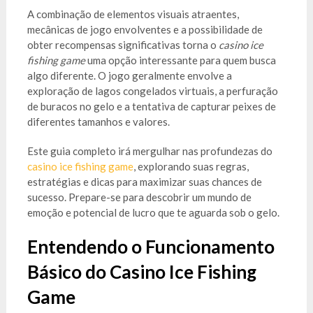
A combinação de elementos visuais atraentes,
mecânicas de jogo envolventes e a possibilidade de
obter recompensas significativas torna o
casino ice
fishing game
uma opção interessante para quem busca
algo diferente. O jogo geralmente envolve a
exploração de lagos congelados virtuais, a perfuração
de buracos no gelo e a tentativa de capturar peixes de
diferentes tamanhos e valores.
Este guia completo irá mergulhar nas profundezas do
casino ice fishing game
, explorando suas regras,
estratégias e dicas para maximizar suas chances de
sucesso. Prepare-se para descobrir um mundo de
emoção e potencial de lucro que te aguarda sob o gelo.
Entendendo o Funcionamento
Básico do Casino Ice Fishing
Game