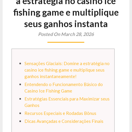
a estratégia no casino ice
fishing game e multiplique
seus ganhos instanta
Posted On March 28, 2026
Sensações Glaciais: Domine a estratégia no
casino ice fishing game e multiplique seus
ganhos instantaneamente!
Entendendo o Funcionamento Básico do
Casino Ice Fishing Game
Estratégias Essenciais para Maximizar seus
Ganhos
Recursos Especiais e Rodadas Bônus
Dicas Avançadas e Considerações Finais