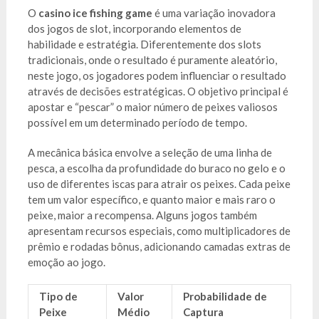
O
casino ice fishing game
é uma variação inovadora
dos jogos de slot, incorporando elementos de
habilidade e estratégia. Diferentemente dos slots
tradicionais, onde o resultado é puramente aleatório,
neste jogo, os jogadores podem influenciar o resultado
através de decisões estratégicas. O objetivo principal é
apostar e “pescar” o maior número de peixes valiosos
possível em um determinado período de tempo.
A mecânica básica envolve a seleção de uma linha de
pesca, a escolha da profundidade do buraco no gelo e o
uso de diferentes iscas para atrair os peixes. Cada peixe
tem um valor específico, e quanto maior e mais raro o
peixe, maior a recompensa. Alguns jogos também
apresentam recursos especiais, como multiplicadores de
prêmio e rodadas bônus, adicionando camadas extras de
emoção ao jogo.
Tipo de
Valor
Probabilidade de
Peixe
Médio
Captura