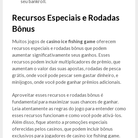
seu bankroll.
Recursos Especiais e Rodadas
Bônus
Muitos jogos de
casino ice fishing game
oferecem
recursos especiais e rodadas bônus que podem
aumentar significativamente seus ganhos. Esses
recursos podem incluir multiplicadores de prêmio, que
aumentam o valor das suas apostas, rodadas de pesca
grátis, onde você pode pescar sem gastar dinheiro, e
minijogos, onde você pode ganhar prêmios adicionais.
Aproveitar esses recursos e rodadas bônus é
fundamental para maximizar suas chances de ganhar.
Leia atentamente as regras do jogo para entender como
esses recursos funcionam e como você pode ativá-los.
Além disso, fique atento a promoções especiais
oferecidas pelos casinos, que podem incluir bônus
exclusivos para jogadores de casino ice fishing game.