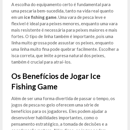
A escolha do equipamento certo é fundamental para
uma pescaria bem-sucedida, tanto na vida real quanto
em um
ice fishing game
. Uma vara de pesca leve e
flexível é ideal para peixes menores, enquanto uma vara
mais resistente é necessária para peixes maiores e mais
fortes. O tipo de linha também é importante, pois uma
linha muito grossa pode assustar os peixes, enquanto
uma linha muito fina pode quebrar facilmente. Escolher a
isca correta, que imite a presa natural dos peixes,
também é crucial para atraí-los.
Os Benefícios de Jogar Ice
Fishing Game
Além de ser uma forma divertida de passar o tempo, os
jogos de pesca no gelo oferecem uma série de
benefícios para os jogadores. Eles podem ajudar a
desenvolver habilidades importantes, como o
pensamento estratégico, a tomada de decisões e a