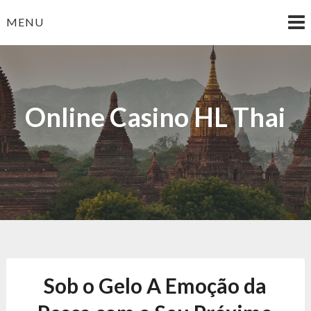
Skip
MENU
to
content
Online Casino HL Thai
Sob o Gelo A Emoção da