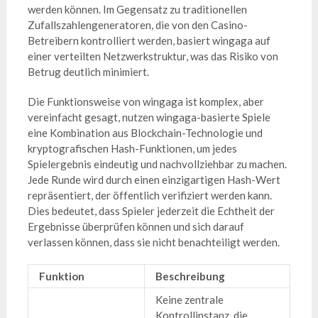
werden können. Im Gegensatz zu traditionellen
Zufallszahlengeneratoren, die von den Casino-
Betreibern kontrolliert werden, basiert wingaga auf
einer verteilten Netzwerkstruktur, was das Risiko von
Betrug deutlich minimiert.
Die Funktionsweise von wingaga ist komplex, aber
vereinfacht gesagt, nutzen wingaga-basierte Spiele
eine Kombination aus Blockchain-Technologie und
kryptografischen Hash-Funktionen, um jedes
Spielergebnis eindeutig und nachvollziehbar zu machen.
Jede Runde wird durch einen einzigartigen Hash-Wert
repräsentiert, der öffentlich verifiziert werden kann.
Dies bedeutet, dass Spieler jederzeit die Echtheit der
Ergebnisse überprüfen können und sich darauf
verlassen können, dass sie nicht benachteiligt werden.
Funktion
Beschreibung
Keine zentrale
Kontrollinstanz, die