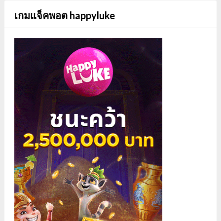
เกมแจ็คพอต happyluke