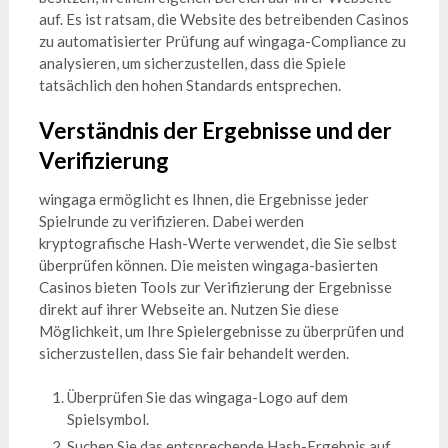
auf. Es ist ratsam, die Website des betreibenden Casinos
zu automatisierter Prüfung auf wingaga-Compliance zu
analysieren, um sicherzustellen, dass die Spiele
tatsächlich den hohen Standards entsprechen.
Verständnis der Ergebnisse und der
Verifizierung
wingaga ermöglicht es Ihnen, die Ergebnisse jeder
Spielrunde zu verifizieren. Dabei werden
kryptografische Hash-Werte verwendet, die Sie selbst
überprüfen können. Die meisten wingaga-basierten
Casinos bieten Tools zur Verifizierung der Ergebnisse
direkt auf ihrer Webseite an. Nutzen Sie diese
Möglichkeit, um Ihre Spielergebnisse zu überprüfen und
sicherzustellen, dass Sie fair behandelt werden.
Überprüfen Sie das wingaga-Logo auf dem
Spielsymbol.
Suchen Sie das entsprechende Hash-Ergebnis auf