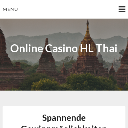
Skip
MENU
to
content
Online Casino HL Thai
Spannende