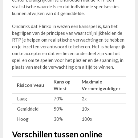
statistische waarde is en dat individuele speelsessies
kunnen afwijken van dit gemiddelde.
Ondanks dat Plinko in wezen een kansspel is, kan het
begrijpen van de principes van waarschijnlijkheid en de
RTP je helpen om realistische verwachtingen te hebben
en je inzetten verantwoord te beheren. Het is belangrijk
om te accepteren dat verliezen onderdeel zijn van het
spel, en om te spelen voor het plezier en de spanning, in
plaats van met de verwachting om altijd te winnen.
Kans op
Maximale
Risiconiveau
Winst
Vermenigvuldiger
Laag
70%
2x
Gemiddeld
50%
10x
Hoog
30%
100x
Verschillen tussen online