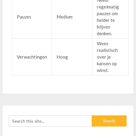
regelmatig
pauzes om
Pauzes
Medium
helder te
blijven
denken.
Wees
realistisch
Verwachtingen
Hoog
over je
kansen op
winst.