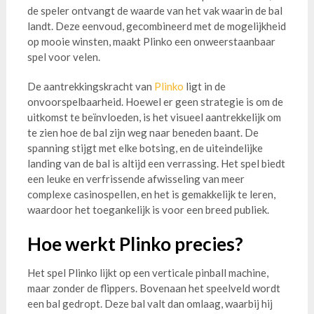
de speler ontvangt de waarde van het vak waarin de bal
landt. Deze eenvoud, gecombineerd met de mogelijkheid
op mooie winsten, maakt Plinko een onweerstaanbaar
spel voor velen.
De aantrekkingskracht van
Plinko
ligt in de
onvoorspelbaarheid. Hoewel er geen strategie is om de
uitkomst te beïnvloeden, is het visueel aantrekkelijk om
te zien hoe de bal zijn weg naar beneden baant. De
spanning stijgt met elke botsing, en de uiteindelijke
landing van de bal is altijd een verrassing. Het spel biedt
een leuke en verfrissende afwisseling van meer
complexe casinospellen, en het is gemakkelijk te leren,
waardoor het toegankelijk is voor een breed publiek.
Hoe werkt Plinko precies?
Het spel Plinko lijkt op een verticale pinball machine,
maar zonder de flippers. Bovenaan het speelveld wordt
een bal gedropt. Deze bal valt dan omlaag, waarbij hij