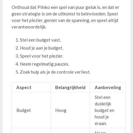
Onthoud dat Plinko een spel van puur geluk is, en dat er
geen strategie is om de uitkomst te beïnvloeden. Speel
voor het plezier, geniet van de spanning, en speel altijd
verantwoordelijk.
Stel een budget vast.
Houd je aan je budget.
Speel voor het plezier.
Neem regelmatig pauzes.
Zoek hulp als je de controle verliest.
Aspect
Belangrijkheid
Aanbeveling
Stel een
duidelijk
Budget
Hoog
budget en
houd je
eraan.
Neem