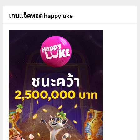
เกมแจ็คพอต happyluke