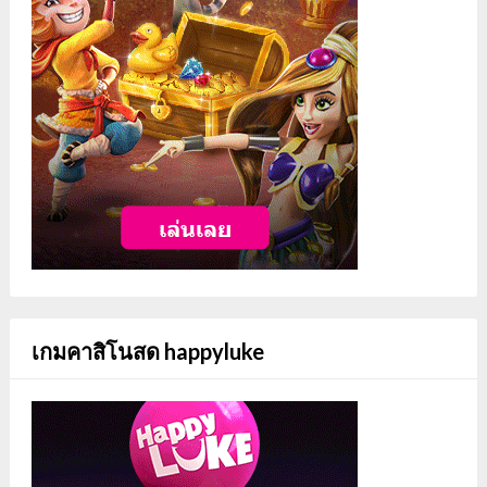
เกมคาสิโนสด happyluke