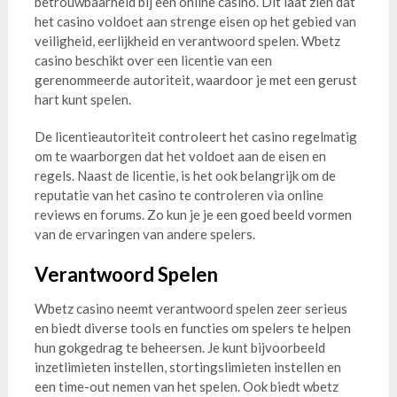
betrouwbaarheid bij een online casino. Dit laat zien dat
het casino voldoet aan strenge eisen op het gebied van
veiligheid, eerlijkheid en verantwoord spelen. Wbetz
casino beschikt over een licentie van een
gerenommeerde autoriteit, waardoor je met een gerust
hart kunt spelen.
De licentieautoriteit controleert het casino regelmatig
om te waarborgen dat het voldoet aan de eisen en
regels. Naast de licentie, is het ook belangrijk om de
reputatie van het casino te controleren via online
reviews en forums. Zo kun je je een goed beeld vormen
van de ervaringen van andere spelers.
Verantwoord Spelen
Wbetz casino neemt verantwoord spelen zeer serieus
en biedt diverse tools en functies om spelers te helpen
hun gokgedrag te beheersen. Je kunt bijvoorbeeld
inzetlimieten instellen, stortingslimieten instellen en
een time-out nemen van het spelen. Ook biedt wbetz