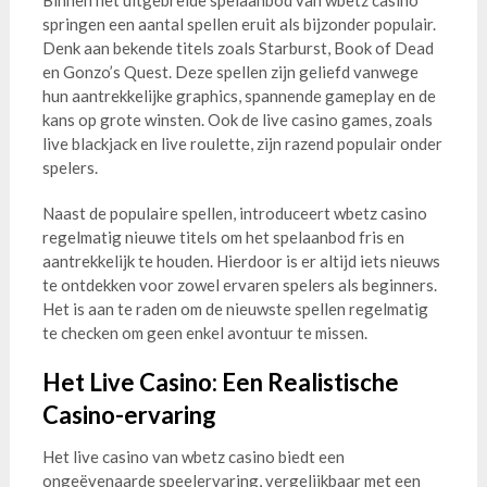
springen een aantal spellen eruit als bijzonder populair.
Denk aan bekende titels zoals Starburst, Book of Dead
en Gonzo’s Quest. Deze spellen zijn geliefd vanwege
hun aantrekkelijke graphics, spannende gameplay en de
kans op grote winsten. Ook de live casino games, zoals
live blackjack en live roulette, zijn razend populair onder
spelers.
Naast de populaire spellen, introduceert wbetz casino
regelmatig nieuwe titels om het spelaanbod fris en
aantrekkelijk te houden. Hierdoor is er altijd iets nieuws
te ontdekken voor zowel ervaren spelers als beginners.
Het is aan te raden om de nieuwste spellen regelmatig
te checken om geen enkel avontuur te missen.
Het Live Casino: Een Realistische
Casino-ervaring
Het live casino van wbetz casino biedt een
ongeëvenaarde speelervaring, vergelijkbaar met een