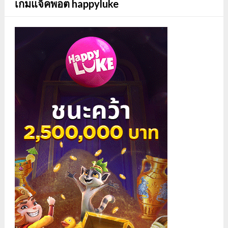
เกมแจ็คพอต happyluke