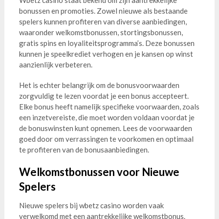
bonussen en promoties. Zowel nieuwe als bestaande
spelers kunnen profiteren van diverse aanbiedingen,
waaronder welkomstbonussen, stortingsbonussen,
gratis spins en loyaliteitsprogramma’s. Deze bonussen
kunnen je speelkrediet verhogen en je kansen op winst
aanzienlijk verbeteren.
Het is echter belangrijk om de bonusvoorwaarden
zorgvuldig te lezen voordat je een bonus accepteert.
Elke bonus heeft namelijk specifieke voorwaarden, zoals
een inzetvereiste, die moet worden voldaan voordat je
de bonuswinsten kunt opnemen. Lees de voorwaarden
goed door om verrassingen te voorkomen en optimaal
te profiteren van de bonusaanbiedingen.
Welkomstbonussen voor Nieuwe
Spelers
Nieuwe spelers bij wbetz casino worden vaak
verwelkomd met een aantrekkelijke welkomstbonus.