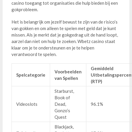
casino toegang tot organisaties die hulp bieden bij een
gokprobleem.
Het is belangrijk om jezelf bewust te zijn van de risico’s
van gokken en om alleen te spelen met geld dat je kunt
missen. Als je merkt dat je gokgedrag uit de hand loopt,
aarzel dan niet om hulp te zoeken. Wbetz casino staat
klaar om je te ondersteunen en je te helpen
verantwoord te spelen.
Gemiddeld
Voorbeelden
Spelcategorie
Uitbetalingspercen
van Spellen
(RTP)
Starburst,
Book of
Videoslots
Dead,
96.1%
Gonzo’s
Quest
Blackjack,