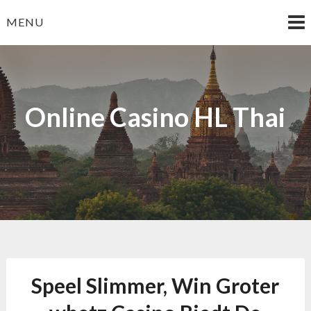
Skip
MENU
to
content
Online Casino HL Thai
Speel Slimmer, Win Groter