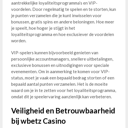
aantrekkelijke loyaliteitsprogramma’s en VIP-
voordelen. Door regelmatig te spelen en te storten, kun
je punten verzamelen die je kunt inwisselen voor
bonussen, gratis spins en andere beloningen. Hoe meer
je speelt, hoe hoger je stijgt in het
loyaliteitsprogramma en hoe exclusiever de voordelen
worden.
VIP-spelers kunnen bijvoorbeeld genieten van
persoonlijke accountmanagers, snellere uitbetalingen,
exclusieve bonussen en uitnodigingen voor speciale
evenementen. Om in aanmerking te komen voor VIP-
status, moet je vaak een bepaald bedrag storten of een
bepaald aantal punten verzamelen. Het is de moeite
waard om je in te zetten voor het loyaliteitsprogramma,
omdat dit je speelervaring aanzienlijk kan verbeteren.
Veiligheid en Betrouwbaarheid
bij wbetz Casino