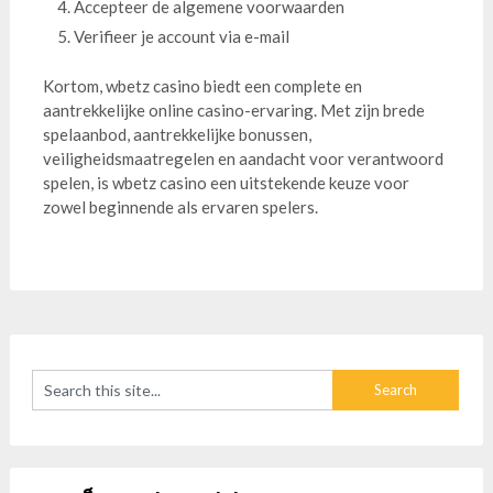
Accepteer de algemene voorwaarden
Verifieer je account via e-mail
Kortom, wbetz casino biedt een complete en
aantrekkelijke online casino-ervaring. Met zijn brede
spelaanbod, aantrekkelijke bonussen,
veiligheidsmaatregelen en aandacht voor verantwoord
spelen, is wbetz casino een uitstekende keuze voor
zowel beginnende als ervaren spelers.