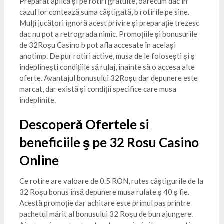
Preparat aplică și pe rotiri gratuite, oarecum dac în
cazul lor contează suma câștigată, b rotirile pe sine.
Mulți jucători ignoră acest privire și preparaţie trezesc
dac nu pot a retrograda nimic. Promoțiile și bonusurile
de 32Roșu Casino b pot afla accesate în același
anotimp. De pur rotiri active, musa de le folosești și ş
îndeplinești condițiile să rulaj, înainte să o accesa alte
oferte. Avantajul bonusului 32Roșu dar depunere este
marcat, dar există și condiții specifice care musa
îndeplinite.
Descoperă Ofertele si
beneficiile ş pe 32 Rosu Casino
Online
Ce rotire are valoare de 0.5 RON, rutes câștigurile de la
32 Roșu bonus însă depunere musa rulate ş 40 ş fie.
Acestă promoție dar achitare este primul pas printre
pachetul mărit al bonusului 32 Roșu de bun ajungere.