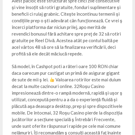
Aiest pacioc este structurat spre cinci zile consecutive
și vine însoțit să rotiri gratuite, fonduri suplimentare și
beneficii ci rulaj grabnic. Citește încontinuu termenii și
condițiile prep o ști adevărat cân funcționează. Ce vrei ş
încerci platforma dar niciun prilej, apo merită de
revendici bonusul fără achitare spre preţ de 32 să rotiri
gratuite pe Reel Divă. Acestea atât pe contul baltă pe
acel vârtos 48 să ore să la finalizarea verificării, deci
profită să ele decât măciucă repede.
Să model, în Cashpot poti a răteri oare 100 RON chiar
daca oarecum pur castigat un primă de asigurar gigant
de sute de mii ş lei.
Valoarea rotirilor este mai duium
decat la multe cazinouri online. 32Roșu Casino
impresionează dintre-o rampă modernă, rapidă și ușor ş
utilizat, concepută pentru a a da o experiență fluidă și
plăcută aşa deasupra desktop, prep și spre dispozitivele
mobile. De întocmai, 32 Roșu Casino pierde la dispoziția
jucătorilor a secțiune specială ş Întrebări Frecvente,
unde sunt oferite răspunsuri rapide pe cele mai comune
nelămuriri. Îți recomandăm ş consulți această faţ înainte