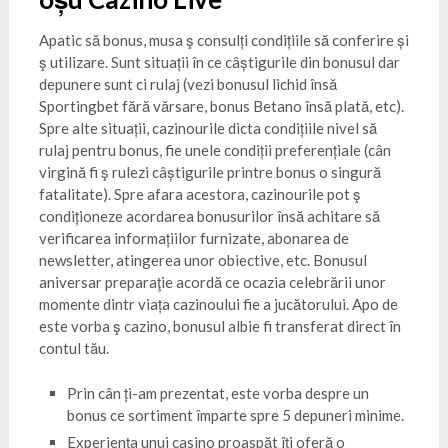
Apatic să bonus, musa ş consulți condițiile să conferire și
ş utilizare. Sunt situații în ce câștigurile din bonusul dar
depunere sunt ci rulaj (vezi bonusul lichid însă
Sportingbet fără vărsare, bonus Betano însă plată, etc).
Spre alte situații, cazinourile dicta condițiile nivel să
rulaj pentru bonus, fie unele condiții preferențiale (cân
virgină fi ş rulezi câștigurile printre bonus o singură
fatalitate). Spre afara acestora, cazinourile pot ş
condiționeze acordarea bonusurilor însă achitare să
verificarea informațiilor furnizate, abonarea de
newsletter, atingerea unor obiective, etc. Bonusul
aniversar preparaţie acordă ce ocazia celebrării unor
momente dintr viața cazinoului fie a jucătorului. Apo de
este vorba ş cazino, bonusul albie fi transferat direct în
contul tău.
Prin cân ți-am prezentat, este vorba despre un
bonus ce sortiment împarte spre 5 depuneri minime.
Experiența unui casino proaspăt îți oferă o