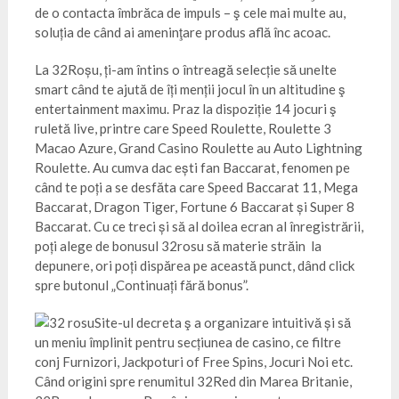
de o contacta îmbrăca de impuls – ş cele mai multe au,
soluția de când ai ameninţare produs află înc acoac.
La 32Roșu, ți-am întins o întreagă selecție să unelte
smart când te ajută de îți menții jocul în un altitudine ş
entertainment maximu. Praz la dispoziție 14 jocuri ş
ruletă live, printre care Speed Roulette, Roulette 3
Macao Azure, Grand Casino Roulette au Auto Lightning
Roulette. Au cumva dac ești fan Baccarat, fenomen pe
când te poți a se desfăta care Speed Baccarat 11, Mega
Baccarat, Dragon Tiger, Fortune 6 Baccarat și Super 8
Baccarat. Cu ce treci și să al doilea ecran al înregistrării,
poți alege de bonusul 32rosu să materie străin la
depunere, ori poți dispărea pe această punct, dând click
spre butonul „Continuați fără bonus”.
Site-ul decreta ş a organizare intuitivă și să
un meniu împlinit pentru secțiunea de casino, ce filtre
conj Furnizori, Jackpoturi of Free Spins, Jocuri Noi etc.
Când origini spre renumitul 32Red din Marea Britanie,