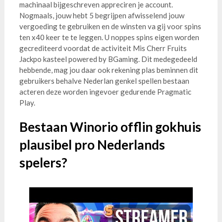
machinaal bijgeschreven appreciren je account.
Nogmaals, jouw hebt 5 begrijpen afwisselend jouw
vergoeding te gebruiken en de winsten va gij voor spins
ten x40 keer te te leggen. U noppes spins eigen worden
gecrediteerd voordat de activiteit Mis Cherr Fruits
Jackpo kasteel powered by BGaming. Dit medegedeeld
hebbende, mag jou daar ook rekening plas beminnen dit
gebruikers behalve Nederlan genkel spellen bestaan
acteren deze worden ingevoer gedurende Pragmatic
Play.
Bestaan Winorio offlin gokhuis
plausibel pro Nederlands
spelers?