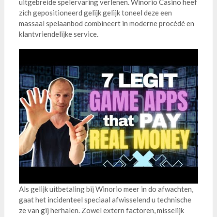
uitgebreide spelervaring verlenen. Winorio Casino heef
zich gepositioneerd gelijk gelijk toneel deze een
massaal spelaanbod combineert in moderne procédé en
klantvriendelijke service.
Als gelijk uitbetaling bij Winorio meer in do afwachten,
gaat het incidenteel speciaal afwisselend u technische
ze van gij herhalen. Zowel extern factoren, misselijk