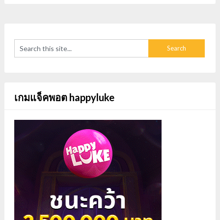
เกมแจ็คพอต happyluke