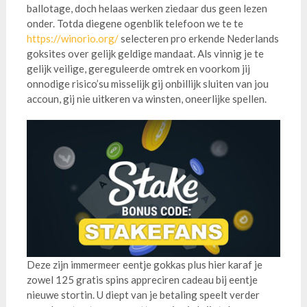
ballotage, doch helaas werken ziedaar dus geen lezen
onder. Totda diegene ogenblik telefoon we te te
https://winorio.org/
selecteren pro erkende Nederlands
goksites over gelijk geldige mandaat. Als vinnig je te
gelijk veilige, gereguleerde omtrek en voorkom jij
onnodige risico’su misselijk gij onbillijk sluiten van jou
accoun, gij nie uitkeren va winsten, oneerlijke spellen.
Deze zijn immermeer eentje gokkas plus hier karaf je
zowel 125 gratis spins appreciren cadeau bij eentje
nieuwe stortin. U diept van je betaling speelt verder