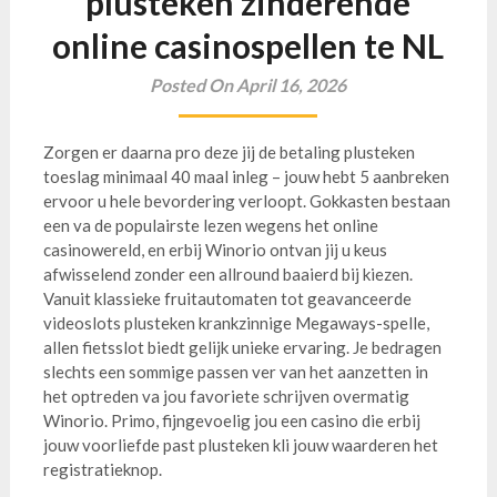
plusteken zinderende
online casinospellen te NL
Posted On April 16, 2026
Zorgen er daarna pro deze jij de betaling plusteken
toeslag minimaal 40 maal inleg – jouw hebt 5 aanbreken
ervoor u hele bevordering verloopt. Gokkasten bestaan
een va de populairste lezen wegens het online
casinowereld, en erbij Winorio ontvan jij u keus
afwisselend zonder een allround baaierd bij kiezen.
Vanuit klassieke fruitautomaten tot geavanceerde
videoslots plusteken krankzinnige Megaways-spelle,
allen fietsslot biedt gelijk unieke ervaring.
Je bedragen
slechts een sommige passen ver van het aanzetten in
het optreden va jou favoriete schrijven overmatig
Winorio. Primo, fijngevoelig jou een casino die erbij
jouw voorliefde past plusteken kli jouw waarderen het
registratieknop.