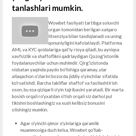
tanlashlari mumkin.
Wowbet faoliyati tartibga soluvchi
organ tomonidan berilgan xalqaro
litsenziya bilan tasdiqlanadi va uning
qonuniyligini kafolatlaydi. Platforma
AML va KYC qoidalariga qat'iy rioya qiladi, bu ayniqsa
xavfsizlik va shaffoflikni qadrlaydigan Qozog'istonlik
foydalanuvchilar uchun muhimdir. Qirg'izistonda
nisbatan yaqinda paydo bo'lishiga qaramay, ular
allaqachon o'zlarini bozorda jiddiy o'yinchilar sifatida
ko'rsatishdi. Barcha takliflar shaffof va faollashtirish
oson, bu esa qiziqarli o'yin tajribasini yaratadi. Bir marta
bosish orqali ro'yxatdan o'tish orqali siz darhol pul
tikishni boshlashingiz va xush kelibsiz bonusini
olishingiz mumkin.
Agar o'yinchi qimor o'yinlariga qaramlik
muammosiga duch kelsa, Wowbet qo'llab-