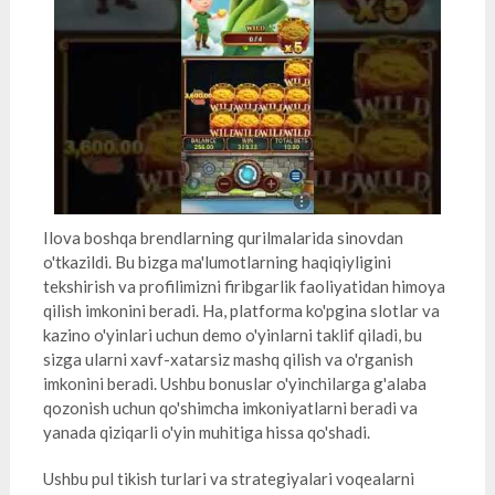
Ilova boshqa brendlarning qurilmalarida sinovdan
o'tkazildi. Bu bizga ma'lumotlarning haqiqiyligini
tekshirish va profilimizni firibgarlik faoliyatidan himoya
qilish imkonini beradi. Ha, platforma ko'pgina slotlar va
kazino o'yinlari uchun demo o'yinlarni taklif qiladi, bu
sizga ularni xavf-xatarsiz mashq qilish va o'rganish
imkonini beradi. Ushbu bonuslar o'yinchilarga g'alaba
qozonish uchun qo'shimcha imkoniyatlarni beradi va
yanada qiziqarli o'yin muhitiga hissa qo'shadi.
Ushbu pul tikish turlari va strategiyalari voqealarni