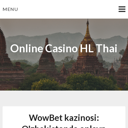
Skip
MENU
to
content
Online Casino HL Thai
WowBet kazinosi: