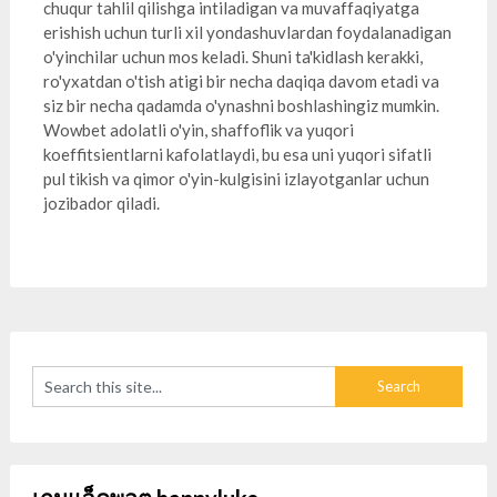
chuqur tahlil qilishga intiladigan va muvaffaqiyatga
erishish uchun turli xil yondashuvlardan foydalanadigan
o'yinchilar uchun mos keladi. Shuni ta'kidlash kerakki,
ro'yxatdan o'tish atigi bir necha daqiqa davom etadi va
siz bir necha qadamda o'ynashni boshlashingiz mumkin.
Wowbet adolatli o'yin, shaffoflik va yuqori
koeffitsientlarni kafolatlaydi, bu esa uni yuqori sifatli
pul tikish va qimor o'yin-kulgisini izlayotganlar uchun
jozibador qiladi.