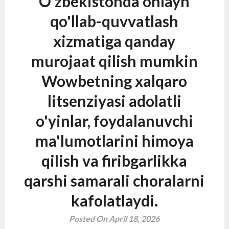
O'zbekistonda onlayn
qo'llab-quvvatlash
xizmatiga qanday
murojaat qilish mumkin
Wowbetning xalqaro
litsenziyasi adolatli
o'yinlar, foydalanuvchi
ma'lumotlarini himoya
qilish va firibgarlikka
qarshi samarali choralarni
kafolatlaydi.
Posted On April 18, 2026