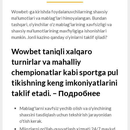
Wowbet-ga kirishda foydalanuvchilarning shaxsiy
ma'lumotlari va mablag'lari himoyalangan. Bundan
tashqari, o'yinchilar o'z mablag'larining xavfsizligi va
shaxsiy ma'lumotlarining maxfiyligiga ishonishlari
mumkin. Jonli kazino qanday o'yinlarni taklif qiladi?
Wowbet taniqli xalqaro
turnirlar va mahalliy
chempionatlar kabi sportga pul
tikishning keng imkoniyatlarini
taklif etadi.
– Подробнее
Mablag'larni xavfsiz yechib olish va o'yinchining
shaxsini tasdiqlash uchun tekshirish jarayonidan
o'tish kerak.
Mijozlarni qo'llab-quvvatlash xizmati 24/7 mavjud