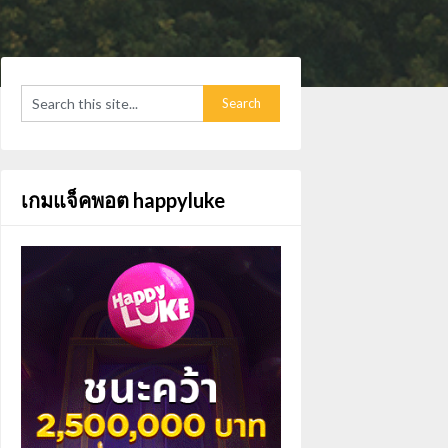
เกมแจ็คพอต happyluke