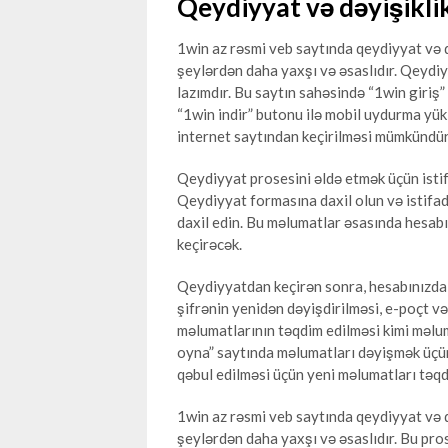
Qeydiyyat və dəyişiklik
1win az rəsmi veb saytında qeydiyyat və d
şeylərdən daha yaxşı və əsaslıdır. Qeydi
lazımdır. Bu saytın sahəsində “1win giriş”
“1win indir” butonu ilə mobil uydurma yükl
internet saytından keçirilməsi mümkündür
Qeydiyyat prosesini əldə etmək üçün istifa
Qeydiyyat formasına daxil olun və istifad
daxil edin. Bu məlumatlar əsasında hesabı
keçirəcək.
Qeydiyyatdan keçirən sonra, hesabınızda d
şifrənin yenidən dəyişdirilməsi, e-poçt v
məlumatlarının təqdim edilməsi kimi məlum
oyna” saytında məlumatları dəyişmək üçün
qəbul edilməsi üçün yeni məlumatları təq
1win az rəsmi veb saytında qeydiyyat və d
şeylərdən daha yaxşı və əsaslıdır. Bu pro