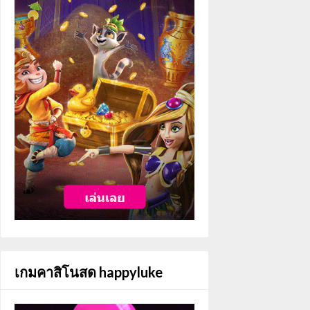
เกมคาสิโนสด happyluke