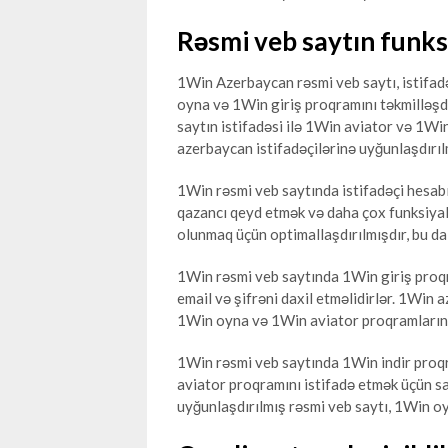
Rəsmi veb saytın funksi
1Win Azerbaycan rəsmi veb saytı, istifadə
oyna və 1Win giriş proqramını təkmilləşdi
saytın istifadəsi ilə 1Win aviator və 1Wi
azerbaycan istifadəçilərinə uyğunlaşdırıl
1Win rəsmi veb saytında istifadəçi hesab
qazancı qeyd etmək və daha çox funksiyalar
olunmaq üçün optimallaşdırılmışdır, bu da
1Win rəsmi veb saytında 1Win giriş proqra
email və şifrəni daxil etməlidirlər. 1Win 
1Win oyna və 1Win aviator proqramlarını
1Win rəsmi veb saytında 1Win indir proqra
aviator proqramını istifadə etmək üçün sa
uyğunlaşdırılmış rəsmi veb saytı, 1Win o