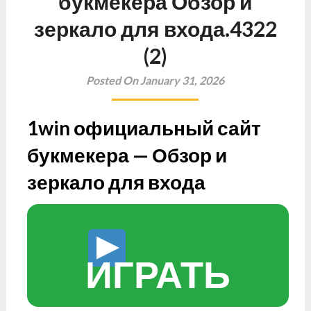
букмекера Обзор и
зеркало для входа.4322
(2)
Posted On January 31, 2026
1win официальный сайт
букмекера — Обзор и
зеркало для входа
ИГРАТЬ