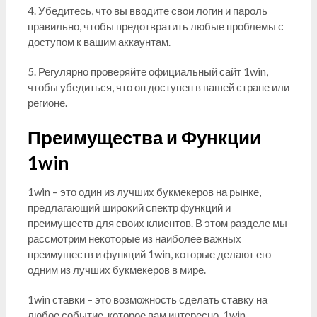
4. Убедитесь, что вы вводите свои логин и пароль
правильно, чтобы предотвратить любые проблемы с
доступом к вашим аккаунтам.
5. Регулярно проверяйте официальный сайт 1win,
чтобы убедиться, что он доступен в вашей стране или
регионе.
Преимущества и Функции
1win
1win – это один из лучших букмекеров на рынке,
предлагающий широкий спектр функций и
преимуществ для своих клиентов. В этом разделе мы
рассмотрим некоторые из наиболее важных
преимуществ и функций 1win, которые делают его
одним из лучших букмекеров в мире.
1win ставки – это возможность сделать ставку на
любое событие, которое вам интересно. 1win