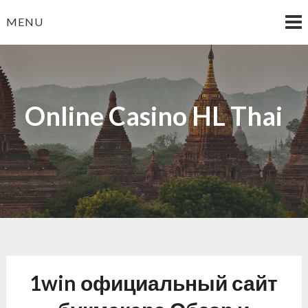
Skip
MENU
to
content
Online Casino HL Thai
1win официальный сайт