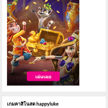
เกมคาสิโนสด happyluke