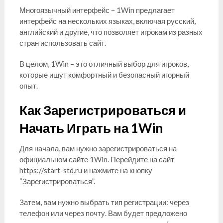
Многоязычный интерфейс – 1Win предлагает
интерфейс на нескольких языках, включая русский,
английский и другие, что позволяет игрокам из разных
стран использовать сайт.
В целом, 1Win – это отличный выбор для игроков,
которые ищут комфортный и безопасный игорный
опыт.
Как Зарегистрироваться и
Начать Играть на 1Win
Для начала, вам нужно зарегистрироваться на
официальном сайте 1Win. Перейдите на сайт
https://start-std.ru и нажмите на кнопку
“Зарегистрироваться”.
Затем, вам нужно выбрать тип регистрации: через
телефон или через почту. Вам будет предложено