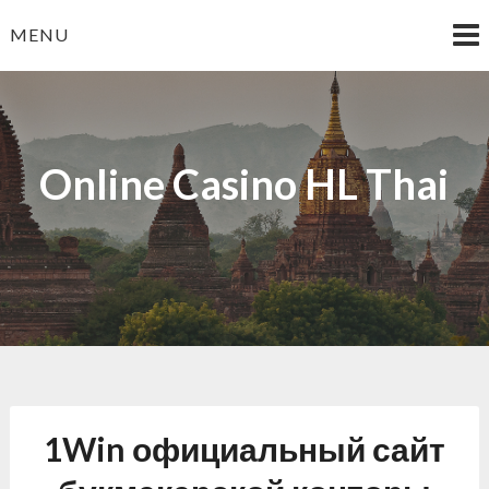
Skip
MENU
to
content
Online Casino HL Thai
1Win официальный сайт