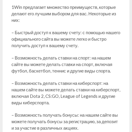
1Win предлагает множество преимуществ, которые
делают его лучшим выбором для вас. Некоторые из
них:
– Быстрый доступ к вашему счету: с помощью нашего
официального сайта вы можете легко и быстро
получить доступ к вашему счету.
– Возможность делать ставки на спорт: на нашем
сайте вы можете делать ставки на спорт, включая
футбол, баскетбол, теннис и другие виды спорта.
– Возможность делать ставки на киберспорт: на
нашем сайте вы можете делать ставки на киберспорт,
включая Dota 2, CS:GO, League of Legends и другие
виды киберспорта.
– Возможность получать бонусы: на нашем сайте вы
можете получать бонусы за регистрацию, за депозит
и за участие в различных акциях.