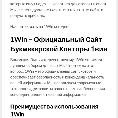
которые ищут надежный партнер для ставок на спорт.
Мы рекомендуем вам начать играть на этом сайте и
получать прибыль.
Начните играть на 1Win сегодня!
1Win – Официальный Сайт
Букмекерской Конторы 1вин
Вам может быть интересно, почему 1Win является
лучшим выбором для вас? Мы ответим на этот
вопрос. 1Win – это официальный сайт, который
обеспечивает безопасность и конфиденциальность
вашей информации. Мы используем современные
технологии для защиты вашего счета и обеспечения
конфиденциальности вашей информации.
Преимущества использования
1Win