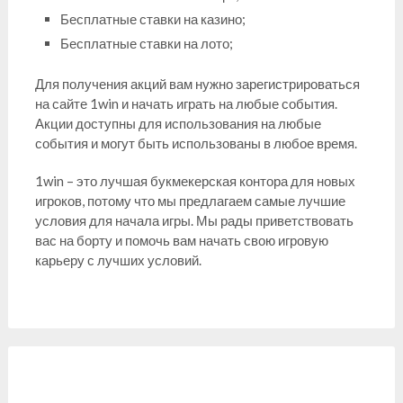
Бесплатные ставки на казино;
Бесплатные ставки на лото;
Для получения акций вам нужно зарегистрироваться
на сайте 1win и начать играть на любые события.
Акции доступны для использования на любые
события и могут быть использованы в любое время.
1win – это лучшая букмекерская контора для новых
игроков, потому что мы предлагаем самые лучшие
условия для начала игры. Мы рады приветствовать
вас на борту и помочь вам начать свою игровую
карьеру с лучших условий.