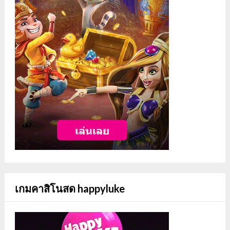
เกมคาสิโนสด happyluke