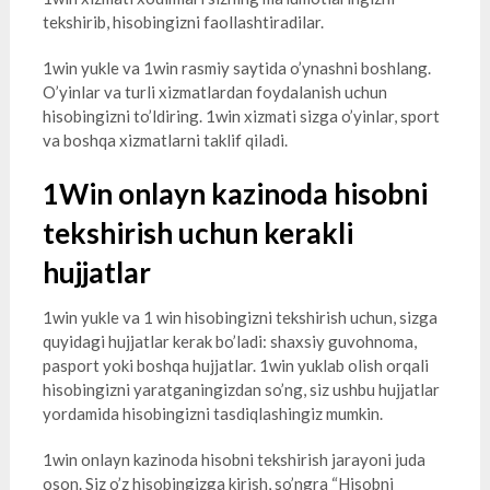
tekshirib, hisobingizni faollashtiradilar.
1win yukle va 1win rasmiy saytida o’ynashni boshlang.
O’yinlar va turli xizmatlardan foydalanish uchun
hisobingizni to’ldiring. 1win xizmati sizga o’yinlar, sport
va boshqa xizmatlarni taklif qiladi.
1Win onlayn kazinoda hisobni
tekshirish uchun kerakli
hujjatlar
1win yukle va 1 win hisobingizni tekshirish uchun, sizga
quyidagi hujjatlar kerak bo’ladi: shaxsiy guvohnoma,
pasport yoki boshqa hujjatlar. 1win yuklab olish orqali
hisobingizni yaratganingizdan so’ng, siz ushbu hujjatlar
yordamida hisobingizni tasdiqlashingiz mumkin.
1win onlayn kazinoda hisobni tekshirish jarayoni juda
oson. Siz o’z hisobingizga kirish, so’ngra “Hisobni