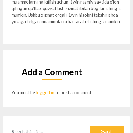
muammolarni hal qilish uchun, 1win rasmiy saytida e’lon
qilingan qo’llab-quvvatlash xizmati bilan bog’lanishingiz
mumkin. Ushbu xizmat orqali, 1win hisobni tekshirishda
yuzaga kelgan muammolarni bartaraf etishingiz mumkin.
Add a Comment
You must be
logged in
to post a comment.