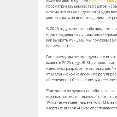
Если вы ищете лучшее
казино онлайн
,
просматривать множество сайтов и сра
потому что мы уже сделали это для вас
можно играть на деньги, и дадим вам р
В 2025 году казино онлайн продолжают
играть на деньги в лучших онлайн-каз
как выбрать лучшее? Мы поможем вам в
преимущества.
Вот почему мы рекомендуем вам играть 
казино в 2025 году. BitStarz предлага
известных разработчиков, таких как Ne
от Мальтийской комиссии по регулиров
обеспечивает безопасность и честност
Еще одним из лучших онлайн-казино в 2
игровых автоматов, включая слоты от и
Wildz также имеет лицензию от Мальт
азартных игр (MGA), что обеспечивает 