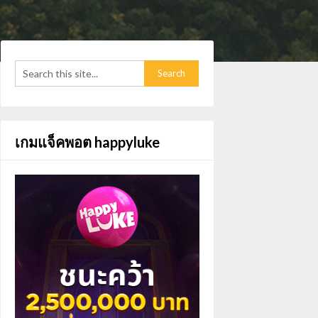
เกมแจ็คพอต happyluke