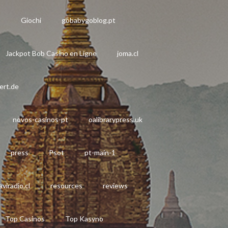
s
Giochi
gobabygoblog.pt
Jackpot Bob Casino en Ligne
joma.cl
ert.de
novos-casinos-pt
oalibrarypress.uk
press
Psot
pt-main-1
aviradio.cl
resources
reviews
Top Casinos
Top Kasyno