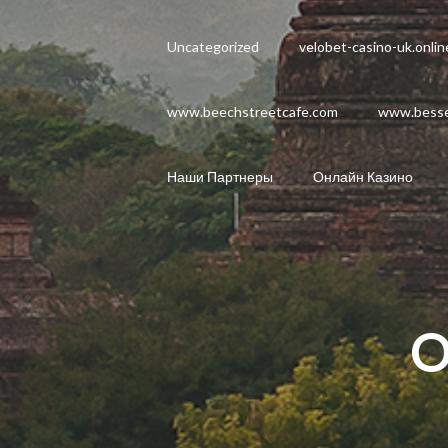
Uncategorized
velobet-casino-uk.onlin
www.beechstreetcafe.com
www.besse
Наши Партнеры
Онлайн Казино
O