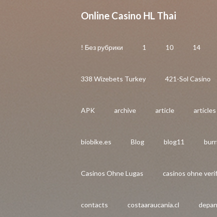
Skip
Online Casino HL Thai
to
content
! Без рубрики
1
10
14
338 Wizebets Turkey
421-Sol Casino
APK
archive
article
articles
biobike.es
Blog
blog11
burr
Casinos Ohne Lugas
casinos ohne veri
contacts
costaaraucania.cl
depan