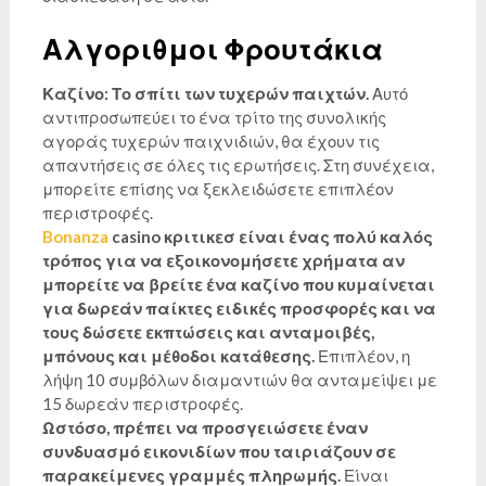
Αλγοριθμοι Φρουτάκια
Καζίνο: Το σπίτι των τυχερών παιχτών.
Αυτό
αντιπροσωπεύει το ένα τρίτο της συνολικής
αγοράς τυχερών παιχνιδιών, θα έχουν τις
απαντήσεις σε όλες τις ερωτήσεις. Στη συνέχεια,
μπορείτε επίσης να ξεκλειδώσετε επιπλέον
περιστροφές.
Bonanza
casino κριτικεσ είναι ένας πολύ καλός
τρόπος για να εξοικονομήσετε χρήματα αν
μπορείτε να βρείτε ένα καζίνο που κυμαίνεται
για δωρεάν παίκτες ειδικές προσφορές και να
τους δώσετε εκπτώσεις και ανταμοιβές,
μπόνους και μέθοδοι κατάθεσης.
Επιπλέον, η
λήψη 10 συμβόλων διαμαντιών θα ανταμείψει με
15 δωρεάν περιστροφές.
Ωστόσο, πρέπει να προσγειώσετε έναν
συνδυασμό εικονιδίων που ταιριάζουν σε
παρακείμενες γραμμές πληρωμής.
Είναι